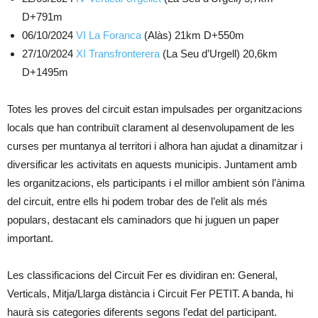
D+791m
06/10/2024
VI La Foranca
(Alàs) 21km D+550m
27/10/2024
XI Transfronterera
(La Seu d’Urgell) 20,6km
D+1495m
Totes les proves del circuit estan impulsades per organitzacions
locals que han contribuït clarament al desenvolupament de les
curses per muntanya al territori i alhora han ajudat a dinamitzar i
diversificar les activitats en aquests municipis. Juntament amb
les organitzacions, els participants i el millor ambient són l’ànima
del circuit, entre ells hi podem trobar des de l’elit als més
populars, destacant els caminadors que hi juguen un paper
important.
Les classificacions del Circuit Fer es dividiran en: General,
Verticals, Mitja/Llarga distància i Circuit Fer PETIT. A banda, hi
haurà sis categories diferents segons l’edat del participant.