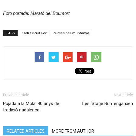
Foto portada: Marató del Boumort
TAGS
Cadí Circuit Fer
curses per muntanya
Previous article
Next article
Pujada a la Mola: 40 anys de
Les ‘Stage Run’ enganxen
tradició nadalenca
RELATED ARTICLES
MORE FROM AUTHOR