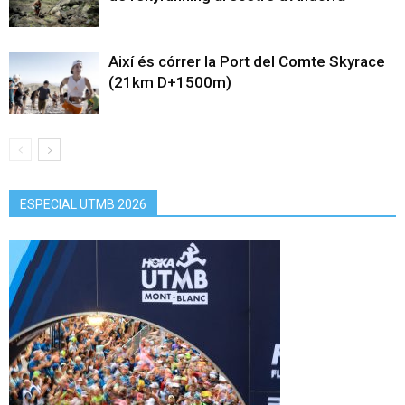
Així és córrer la Port del Comte Skyrace
(21km D+1500m)
ESPECIAL UTMB 2026