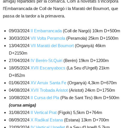
amiga) repartides per la comarca. Com a novetats s’incorpora
l’Embarrancada de Coll de Nargó i la Marató del Boumort, que
passa de la tardor a la primavera.
09/03/2024
II Embarrancada
(Coll de Nargó) 10km D+500m
30/03/2024
VII Volta Peramola
(Peramola) 25km D+1500m
13/04/2024
VII Marató del Boumort
(Organyà) 46km
D+2150m
27/04/2024
IV Berén-St.Quiri
(Berén) 19km D+1200m
18/05/2024
XVII Escanyabocs
(La Seu d’Urgell) 21km
D+852m
01/06/2024
XV Arruix Santa Fe
(Organyà) 4,3km D+670m
04/08/2024
XVII Trobada Aristot
(Aristot) 24km D+1750m
10/08/2024
II Cursa del Pla
(Pla de Sant Tirs) 8km D+500m
(cursa amiga)
31/08/2024
II Vertical Prat
(Fígols) 5,5km D+764m
08/09/2024
X Radikal Estana
(Estana) 13km D+700m
22/09/2024
IV Vertical Urgellet
(La Seu d’Urgell) 5,7km