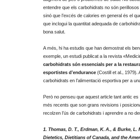
entendre que els carbohidrats no són perillosos
sinó que l’excés de calories en general és el q
que inclogui la quantitat adequada de carbohidrat
bona salut.
A més, hi ha estudis que han demostrat els benef
exemple, un estudi publicat a la revista «Medi
carbohidrats són essencials per a la restaur
esportistes d’endurance
(Costill et al., 1979)
carbohidrats en l’alimentació esportiva per a u
Però no penseu que aquest article tant antic es 
més recents que son grans revisions i posiciona
recolzen l’ús de carbohidrats i aprendre a no d
1. Thomas, D. T., Erdman, K. A., & Burke, L. 
Dietetics, Dietitians of Canada, and the Ame