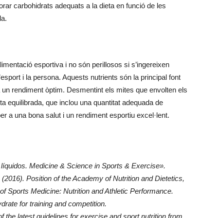
rar carbohidrats adequats a la dieta en funció de les
da.
limentació esportiva i no són perillosos si s’ingereixen
sport i la persona. Aquests nutrients són la principal font
 a un rendiment òptim. Desmentint els mites que envolten els
ta equilibrada, que inclou una quantitat adequada de
per a una bona salut i un rendiment esportiu excel·lent.
 de líquidos. Medicine & Science in Sports & Exercise».
(2016). Position of the Academy of Nutrition and Dietetics,
of Sports Medicine: Nutrition and Athletic Performance.
drate for training and competition.
of the latest guidelines for exercise and sport nutrition from