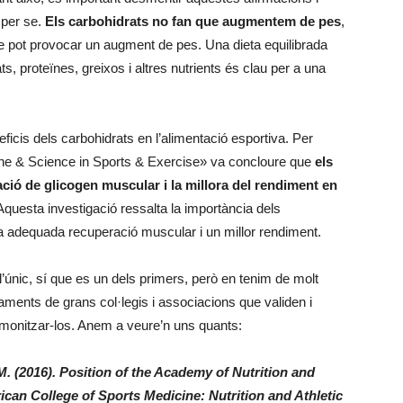
 per se.
Els carbohidrats no fan que augmentem de pes
,
ue pot provocar un augment de pes. Una dieta equilibrada
s, proteïnes, greixos i altres nutrients és clau per a una
icis dels carbohidrats en l’alimentació esportiva. Per
cine & Science in Sports & Exercise» va concloure que
els
ació de glicogen muscular i la millora del rendiment en
. Aquesta investigació ressalta la importància dels
na adequada recuperació muscular i un millor rendiment.
l’únic, sí que es un dels primers, però en tenim de molt
ments de grans col·legis i associacions que validen i
emonitzar-los. Anem a veure’n uns quants:
M. (2016). Position of the Academy of Nutrition and
rican College of Sports Medicine: Nutrition and Athletic