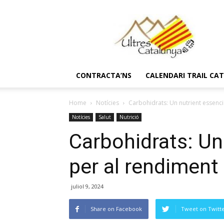
Ultres
Catalunya
CONTRACTA’NS
CALENDARI TRAIL CA
Home
Notícies
Carbohidrats: Un nutrient essenci
Notícies
Salut
Nutrició
Carbohidrats: Un
per al rendiment
juliol 9, 2024
Share on Facebook
Tweet on Twitt