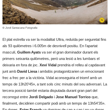
©
Jordi Santacana Fotografia
El plat estrella va ser la modalitat Ultra, reduïda per seguretat fins
als 93 quilòmetres i 6.005m de desnivell positiu. En l’apartat
masculí,
Guillem Ayats
va ser el gran dominador durant els
primers seixanta quilòmetres, però una lesió a les lumbars el
deixaria en fora de joc.
Xevi Vidal
prendria el relleu al capdavant
junt amb
David Liesa
i ambdós protagonitzarien un emocionant
frec a frec per a la victòria. Vidal aconseguiria el triomf amb un
temps de 13h20’45», a tant sols cinc minuts del seu adversari. La
tercera posició també estaria disputada durant gran part del
recorregut entre
Jordi Delgado
i
Jose Manuel Torrico
que,
finalment, decidirien compartir podi amb un temps de 13h54’35».
En dones,
Ester Franch
va dominar de cap a cap i no va donar