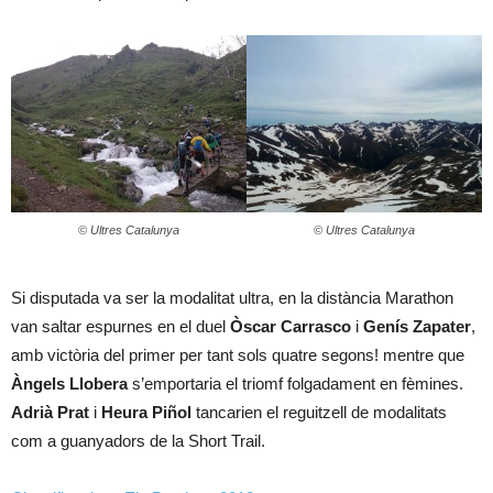
© Ultres Catalunya
© Ultres Catalunya
Si disputada va ser la modalitat ultra, en la distància Marathon
van saltar espurnes en el duel
Òscar Carrasco
i
Genís Zapater
,
amb victòria del primer per tant sols quatre segons! mentre que
Àngels Llobera
s’emportaria el triomf folgadament en fèmines.
Adrià Prat
i
Heura Piñol
tancarien el reguitzell de modalitats
com a guanyadors de la Short Trail.