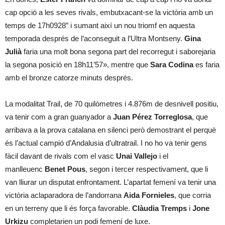
cap opció a les seves rivals, embutxacant-se la victòria amb un
temps de 17h0928″ i sumant així un nou triomf en aquesta
temporada després de l’aconseguit a l’Ultra Montseny.
Gina
Julià
faria una molt bona segona part del recorregut i saborejaria
la segona posició en 18h11’57», mentre que
Sara Codina
es faria
amb el bronze catorze minuts després.
La modalitat Trail, de 70 quilòmetres i 4.876m de desnivell positiu,
va tenir com a gran guanyador a
Juan Pérez Torreglosa
, que
arribava a la prova catalana en silenci però demostrant el perquè
és l’actual campió d’Andalusia d’ultratrail. I no ho va tenir gens
fàcil davant de rivals com el vasc
Unai Vallejo
i el
manlleuenc
Benet Pous
, segon i tercer respectivament, que li
van lliurar un disputat enfrontament. L’apartat femení va tenir una
victòria aclaparadora de l’andorrana
Aida Fornieles
, que corria
en un terreny que li és força favorable.
Clàudia Tremps
i
Jone
Urkizu
completarien un podi femení de luxe.