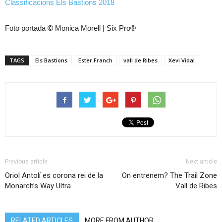
Classificacions Els Bastions 2018
Foto portada
©
Monica Morell | Six Pro®
TAGS
Els Bastions
Ester Franch
vall de Ribes
Xevi Vidal
Previous article
Next article
Oriol Antolí es corona rei de la
On entrenem? The Trail Zone
Monarch’s Way Ultra
Vall de Ribes
RELATED ARTICLES
MORE FROM AUTHOR