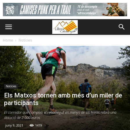
Home
Notícies
Notícies
Els Matxos tornen amb més d’un miler de
participants
El corredor que completi el recorregut en menys de sis hores rebrà una
dotació de 2.000 euros
juny 9, 2021
1419