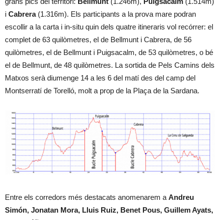
grans pics del territori:
Bellmunt
(1.246m),
Puigsacalm
(1.514m)
i
Cabrera
(1.316m). Els participants a la prova mare podran
escollir a la carta i in-situ quin dels quatre itineraris vol recórrer: el
complet de 63 quilòmetres, el de Bellmunt i Cabrera, de 56
quilòmetres, el de Bellmunt i Puigsacalm, de 53 quilòmetres, o bé
el de Bellmunt, de 48 quilòmetres. La sortida de Pels Camins dels
Matxos serà diumenge 14 a les 6 del matí des del camp del
Montserratí de Torelló, molt a prop de la Plaça de la Sardana.
Entre els corredors més destacats anomenarem a
Andreu
Simón, Jonatan Mora, Lluis Ruiz, Benet Pous, Guillem Ayats,