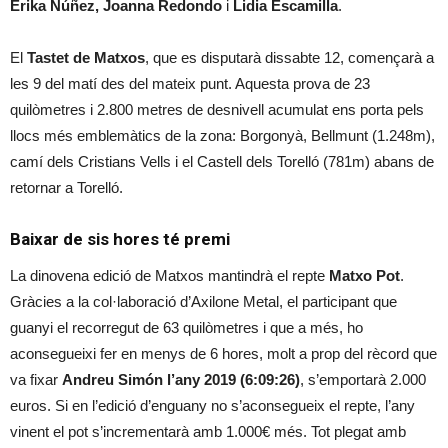
Erika Núñez, Joanna Redondo
i
Lidia Escamilla
.
El
Tastet de Matxos
, que es disputarà dissabte 12, començarà a
les 9 del matí des del mateix punt. Aquesta prova de 23
quilòmetres i 2.800 metres de desnivell acumulat ens porta pels
llocs més emblemàtics de la zona: Borgonyà, Bellmunt (1.248m),
camí dels Cristians Vells i el Castell dels Torelló (781m) abans de
retornar a Torelló.
Baixar de sis hores té premi
La dinovena edició de Matxos mantindrà el repte
Matxo Pot
.
Gràcies a la col·laboració d’Axilone Metal, el participant que
guanyi el recorregut de 63 quilòmetres i que a més, ho
aconsegueixi fer en menys de 6 hores, molt a prop del rècord que
va fixar
Andreu Simón l’any 2019 (6:09:26)
, s’emportarà 2.000
euros. Si en l’edició d’enguany no s’aconsegueix el repte, l’any
vinent el pot s’incrementarà amb 1.000€ més. Tot plegat amb