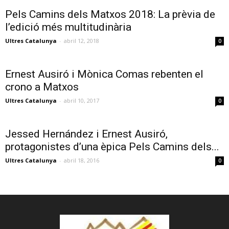
Pels Camins dels Matxos 2018: La prèvia de
l’edició més multitudinària
Ultres Catalunya
-
abril 12, 2018
0
Ernest Ausiró i Mònica Comas rebenten el
crono a Matxos
Ultres Catalunya
-
abril 10, 2017
0
Jessed Hernández i Ernest Ausiró,
protagonistes d’una èpica Pels Camins dels...
Ultres Catalunya
-
abril 18, 2016
0