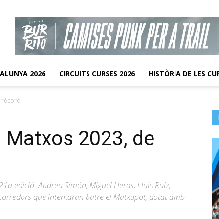
TALUNYA 2026
CIRCUITS CURSES 2026
HISTÒRIA DE LES CU
e rècord
s Matxos 2023, de
1a edició. Andreu Simón, Miguel Heras, Lluís Ruiz,
 corredors que intentaran batre el Matxopot, dotat amb