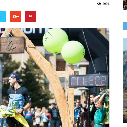
2096
er