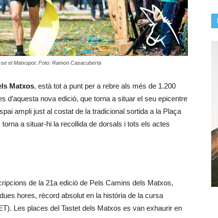
r-se el Matxopot. Foto: Ramon Casacuberta
els Matxos
, està tot a punt per a rebre als més de 1.200
s d’aquesta nova edició, que torna a situar el seu epicentre
ai ampli just al costat de la tradicional sortida a la Plaça
orna a situar-hi la recollida de dorsals i tots els actes
cripcions de la 21a edició de Pels Camins dels Matxos,
ues hores, rècord absolut en la història de la cursa
ET). Les places del Tastet dels Matxos es van exhaurir en