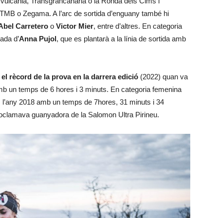
vulcania, Transgrancanaria o la Ronda dels Cims i
TMB o Zegama. A l’arc de sortida d’enguany també hi
Abel Carretero
o
Victor Mier
, entre d’altres. En categoria
ada d’
Anna Pujol
, que es plantarà a la línia de sortida amb
l rècord de la prova en la darrera edició
(2022) quan va
mb un temps de 6 hores i 3 minuts. En categoria femenina
s
l’any 2018 amb un temps de 7hores, 31 minuts i 34
proclamava guanyadora de la Salomon Ultra Pirineu.