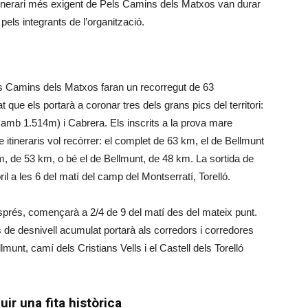
tinerari més exigent de Pels Camins dels Matxos van durar
els integrants de l’organització.
ls Camins dels Matxos faran un recorregut de 63
que els portarà a coronar tres dels grans pics del territori:
 amb 1.514m) i Cabrera. Els inscrits a la prova mare
tre itineraris vol recórrer: el complet de 63 km, el de Bellmunt
m, de 53 km, o bé el de Bellmunt, de 48 km. La sortida de
 a les 6 del matí del camp del Montserratí, Torelló.
sprés, començarà a 2/4 de 9 del matí des del mateix punt.
de desnivell acumulat portarà als corredors i corredores
nt, camí dels Cristians Vells i el Castell dels Torelló
r una fita històrica