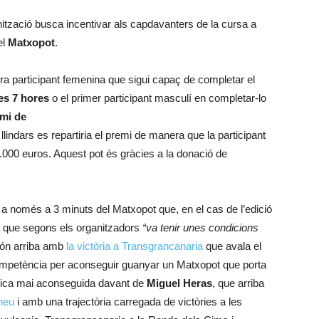
anització busca incentivar als capdavanters de la cursa a
el
Matxopot
.
a participant femenina que sigui capaç de completar el
les 7 hores
o el primer participant masculí en completar-lo
emi de
 llindars es repartiria el premi de manera que la participant
 2.000 euros. Aquest pot és gràcies a la donació de
a només a 3 minuts del Matxopot que, en el cas de l’edició
 que segons els organitzadors
“va tenir unes condicions
ón arriba amb
la victòria a Transgrancanaria
que avala el
competència per aconseguir guanyar un Matxopot que porta
tòrica mai aconseguida davant de
Miguel Heras
, que arriba
ineu
i amb una trajectòria carregada de victòries a les