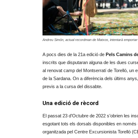
Andreu Simón, actual recordman de Matxos, intentarà emporta
A pocs dies de la 21a edició de
Pels Camins d
inscrits que disputaran alguna de les dues curse
al renovat camp del Montserratí de Torelló, un esp
de la Sardana. On a diferència dels últims anys, t
previs a la cursa del dissabte.
Una edició de rècord
El passat 23 d’Octubre de 2022 s’obrien les ins
esgotant tots els dorsals disponibles en només d
organitzada pel Centre Excursionista Torelló (C