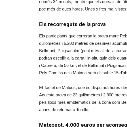
només 34 minuts, mentre que els dorsals de l’i
poc més de dues hores. Unes xifres mai vistes p
Els recorreguts de la prova
Els participants que correran la prova mare Pe
quilòmetres i 6.200 metres de desnivell acumulat 
Bellmunt, Puigsacalm (punt més alt de la cursa
podran escollir a la carta i in-situ quin dels qua
i Cabrera, de 56 km, el de Bellmunt i Puigsacal
Pels Camins dels Matxos serà dissabte 15 d’abril
El Tastet de Matxos, que es disputarà hores de
Aquesta prova de 23 quilòmetres i 2.800 metres 
pels llocs més emblemàtics de la zona com Bellmu
abans de retornar a Torelló.
Matxopot, 4.000 euros per aconsegui