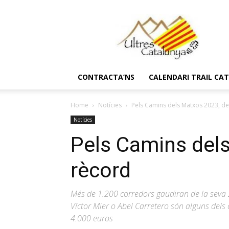
Ultres
Catalunya
CONTRACTA’NS
CALENDARI TRAIL CA
Home
Notícies
Pels Camins dels Matxos 2023, d
Notícies
Pels Camins del
rècord
Més de 1.200 corredors gaudiran de la seva 2
Víctor Mier o Abel Carretero són alguns dels
4.000 euros