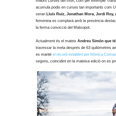
millors curses del món, com per exemple Trans
acumula podis en curses tan importants com U
seran
Lluís Ruiz, Jonathan Mora, Jordi Roy, 
femenina es comptarà amb la presència destac
la ferma convicció del Matxopot.
Actualment és el mateix
Andreu Simón que té e
travessar la meta després de 63 quilòmetres a
es manté
el rècord establert per Mònica Coma
segons, coincidint en la mateixa edició on es 