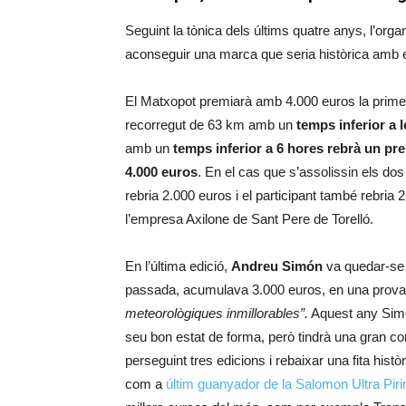
Seguint la tònica dels últims quatre anys, l’org
aconseguir una marca que seria històrica amb 
El Matxopot premiarà amb 4.000 euros la primer
recorregut de 63 km amb un
temps inferior a 
amb un
temps inferior a 6 hores
rebrà un pr
4.000 euros
. En el cas que s’assolissin els dos
rebria 2.000 euros i el participant també rebria
l’empresa Axilone de Sant Pere de Torelló.
En l’última edició,
Andreu Simón
va quedar-se 
passada, acumulava 3.000 euros, en una prova
meteorològiques inmillorables”.
Aquest any Sim
seu bon estat de forma, però tindrà una gran 
perseguint tres edicions i rebaixar una fita his
com a
últim guanyador de la Salomon Ultra Pir