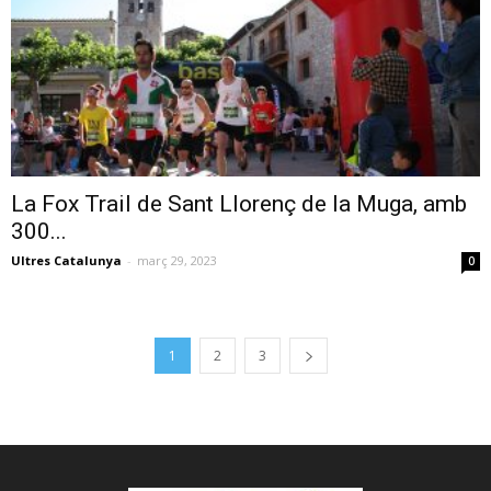
La Fox Trail de Sant Llorenç de la Muga, amb
300...
Ultres Catalunya
-
març 29, 2023
0
1
2
3