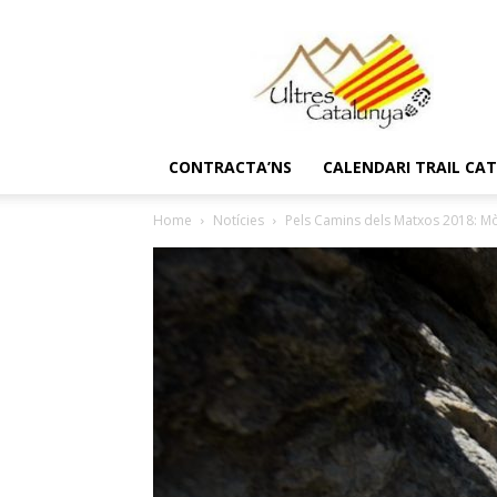
Ultres
Catalunya
CONTRACTA’NS
CALENDARI TRAIL CA
Home
Notícies
Pels Camins dels Matxos 2018: Mò