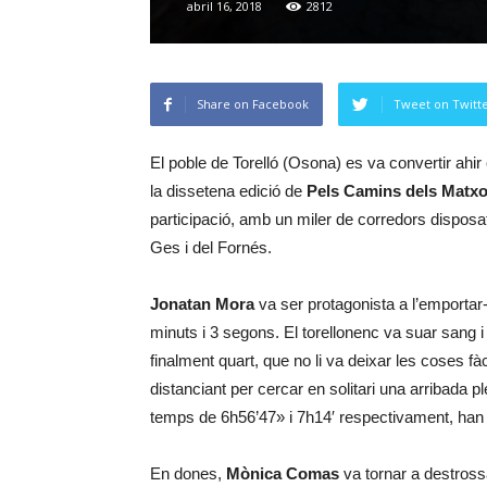
abril 16, 2018
2812
Share on Facebook
Tweet on Twitt
El poble de Torelló (Osona) es va convertir ahir 
la dissetena edició de
Pels Camins dels Matx
participació, amb un miler de corredors disposa
Ges i del Fornés.
Jonatan Mora
va ser protagonista a l’emportar
minuts i 3 segons. El torellonenc va suar sang 
finalment quart, que no li va deixar les coses fàc
distanciant per cercar en solitari una arribada
temps de 6h56’47» i 7h14′ respectivament, han o
En dones,
Mònica Comas
va tornar a destrossa