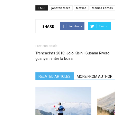
TAGS
Jonatan Mora
Matxos
Mònica Comas
SHARE
Facebook
Twitter
Previous article
Trencacims 2018: Jojo Klein i Susana Rivero
guanyen entre la boira
RELATED ARTICLES
MORE FROM AUTHOR