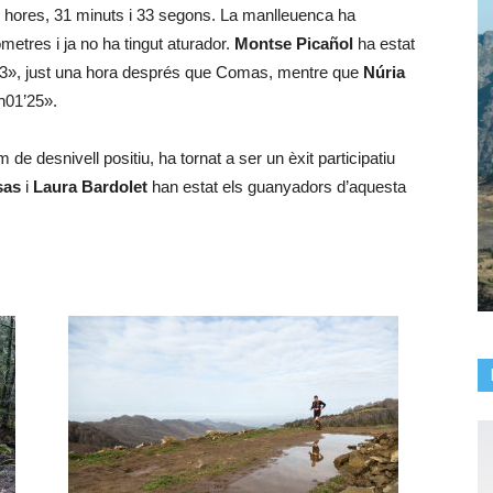
 7 hores, 31 minuts i 33 segons. La manlleuenca ha
òmetres i ja no ha tingut aturador.
Montse Picañol
ha estat
33», just una hora després que Comas, mentre que
Núria
h01’25».
 de desnivell positiu, ha tornat a ser un èxit participatiu
sas
i
Laura Bardolet
han estat els guanyadors d’aquesta