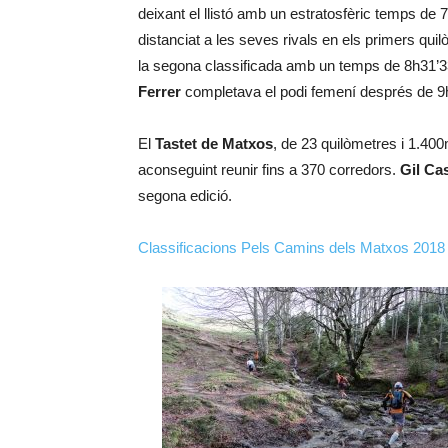
deixant el llistó amb un estratosfèric temps de
distanciat a les seves rivals en els primers quil
la segona classificada amb un temps de 8h31’
Ferrer
completava el podi femení després de 9
El
Tastet de Matxos
, de 23 quilòmetres i 1.400m
aconseguint reunir fins a 370 corredors.
Gil Ca
segona edició.
Classificacions Pels Camins dels Matxos 2018