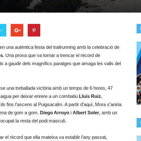
er
en una autèntica festa del trailrunning amb la celebració de
os
. Una prova que va tornar a trencar el rècord de
ts a gaudir dels magnífics paratges que amaga les valls del
-se una treballada victòria amb un temps de 6 hores, 47
i aigua per deixar enrere a un combatiu
Lluis Ruiz
,
ils fins l’ascens al Puigsacalm. A partir d’aquí, Mora s’aniria
 plena de gom a gom.
Diego Arroyo
i
Albert Soler
, amb un
cupat la resta del podi masculí.
r el rècord que ella mateixa va establir l’any passat,