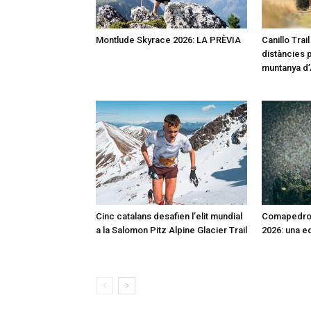
Montlude Skyrace 2026: LA PRÈVIA
Canillo Trai
distàncies p
muntanya d
Cinc catalans desafien l’elit mundial
Comapedros
a la Salomon Pitz Alpine Glacier Trail
2026: una e