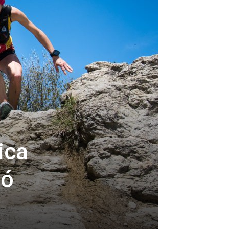
ica
ió