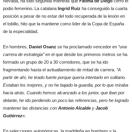
Nevada, ha sido segunda mientras que
Fátima de Diego
cerró el
podio femenino. La catalana
Ingrid Ruiz
ha conseguido la cuarta
posición a pesar de no estar del todo recuperada de la lesión en
el tobillo, hito que la mantiene como líder de la Copa de España
de la especialidad.
En hombres,
Daniel Osanz
se ha proclamado vencedor en
“una
carrera de estrategia”
en el que desde los primeros metros se ha
formado un grupo de 20 a 30 corredores, que se ha ido
fragmentando hasta el avituallamiento de mitad de carrera.
“A
partir de ahí, he tirado fuerte porque quería intentarlo en solitario.
Estaban los mejores, y no he bajado la guardia, por lo que miraba
hacia atrás. Cuando hemos alcanzado a los junior, que iban por
delante, he ido perdiendo un poco las referencias, pero he logrado
mantener las distancias con
Antonio Alcalde
y
Jacob
Gutiérrez
«.
En selecciones autonómicas, la madrileña en hombres y la