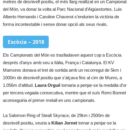
metres de desnivell positiu, el més llarg realitzat en un Campionat
del Món, va donar la volta al Parc Nacional d’Aigüestortes. Luis
Alberto Hernando i Caroline Chaverot s’endurien la victòria de
forma incontestable i sense donar opció als seus rivals.
Escòcia – 2018
Els Campionats del Món es traslladaven aquest cop a Escòcia
després d’anys amb seu a Itàlia, França i Catalunya. El KV
Mamores donava el tret de sortida amb un recorregut de 5km i
1000m de desnivell positiu que s’alçava fins al cim de Munro, a
1.056m d’altitud.
Laura Orgué
tornaria a penjar-se la medalla d’or
per tercera vegada consecutiva, mentre que el suís Remi Bonnet
aconseguiria el primer metall en uns campionats.
La Salomon Ring of Steall Skyrace, de 29km i 2500m de
desnivell positiu, veuria a
Kilian Jornet
tornar a penjar-se la