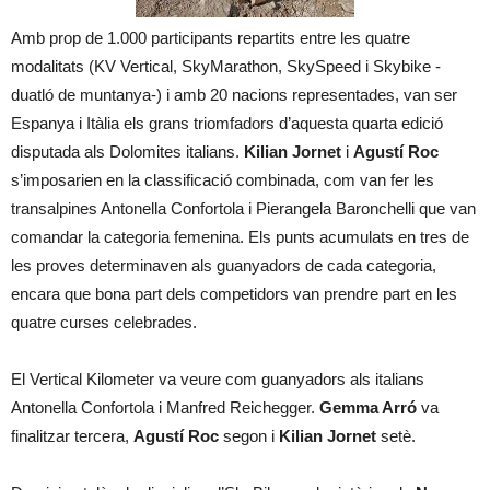
Amb prop de 1.000 participants repartits entre les quatre
modalitats (KV Vertical, SkyMarathon, SkySpeed i Skybike -
duatló de muntanya-) i amb 20 nacions representades, van ser
Espanya i Itàlia els grans triomfadors d’aquesta quarta edició
disputada als Dolomites italians.
Kilian Jornet
i
Agustí Roc
s’imposarien en la classificació combinada, com van fer les
transalpines Antonella Confortola i Pierangela Baronchelli que van
comandar la categoria femenina. Els punts acumulats en tres de
les proves determinaven als guanyadors de cada categoria,
encara que bona part dels competidors van prendre part en les
quatre curses celebrades.
El Vertical Kilometer va veure com guanyadors als italians
Antonella Confortola i Manfred Reichegger.
Gemma Arró
va
finalitzar tercera,
Agustí Roc
segon i
Kilian Jornet
setè.