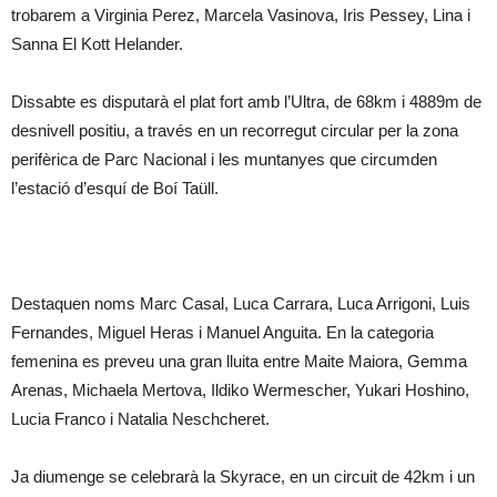
trobarem a Virginia Perez, Marcela Vasinova, Iris Pessey, Lina i
Sanna El Kott Helander.
Dissabte es disputarà el plat fort amb l’Ultra, de 68km i 4889m de
desnivell positiu, a través en un recorregut circular per la zona
perifèrica de Parc Nacional i les muntanyes que circumden
l’estació d’esquí de Boí Taüll.
Destaquen noms Marc Casal, Luca Carrara, Luca Arrigoni, Luis
Fernandes, Miguel Heras i Manuel Anguita. En la categoria
femenina es preveu una gran lluita entre Maite Maiora, Gemma
Arenas, Michaela Mertova, Ildiko Wermescher, Yukari Hoshino,
Lucia Franco i Natalia Neschcheret.
Ja diumenge se celebrarà la Skyrace, en un circuit de 42km i un