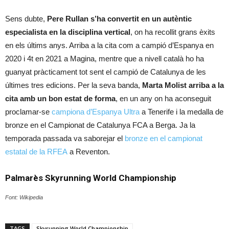
Sens dubte,
Pere Rullan s’ha convertit en un autèntic
especialista en la disciplina vertical
, on ha recollit grans èxits
en els últims anys. Arriba a la cita com a campió d’Espanya en
2020 i 4t en 2021 a Magina, mentre que a nivell català ho ha
guanyat pràcticament tot sent el campió de Catalunya de les
últimes tres edicions. Per la seva banda,
Marta Molist arriba a la
cita amb un bon estat de forma
, en un any on ha aconseguit
proclamar-se
campiona d’Espanya Ultra
a Tenerife i la medalla de
bronze en el Campionat de Catalunya FCA a Berga. Ja la
temporada passada va saborejar el
bronze en el campionat
estatal de la RFEA
a Reventon.
Palmarès Skyrunning World Championship
Font: Wikipedia
TAGS
Skyrunning World Championship