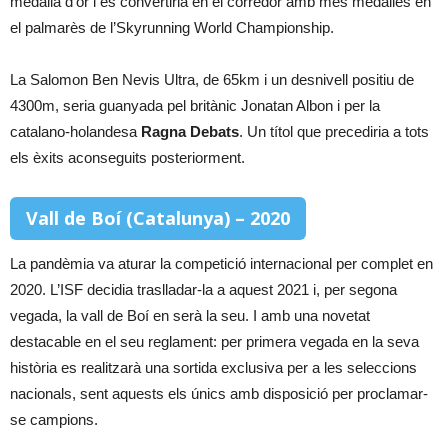
medalla d’or i es convertiria en el corredor amb més medalles en
el palmarès de l’Skyrunning World Championship.
La Salomon Ben Nevis Ultra, de 65km i un desnivell positiu de
4300m, seria guanyada pel britànic Jonatan Albon i per la
catalano-holandesa
Ragna Debats
. Un títol que precediria a tots
els èxits aconseguits posteriorment.
Vall de Boí (Catalunya) – 2020
La pandèmia va aturar la competició internacional per complet en
2020. L’ISF decidia traslladar-la a aquest 2021 i, per segona
vegada, la vall de Boí en serà la seu. I amb una novetat
destacable en el seu reglament: per primera vegada en la seva
història es realitzarà una sortida exclusiva per a les seleccions
nacionals, sent aquests els únics amb disposició per proclamar-
se campions.