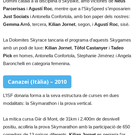
Domini català a la disciplina d’SkyBike, amb victòries de
Neus
Parcerisas
i
Agustí Roc
, mentre que a l’SkySpeed s’imposarien
Just Sociats
i Antonella Confortola, amb bon paper dels nostres:
Gemma Arró
, tercera,
Kilian Jornet
, segon, i
Agustí Roc
, sisè.
La Dolomites Skyrace tancaria el programa d’aquests Skygames
amb un podi de luxe:
Kilian Jornet
,
Tòfol Castanyer
i
Tadeo
Pick
en homes, Antonella Confortola, Stephanie Jiménez i Angela
Baronchelli en categoria femenina.
Canazei (Itàlia) – 2010
L’ISF donaria forma a la seva estructura de curses en dues
modalitats: la Skymarathon i la prova vertical.
La mítica cursa Giir di Mont, de 31km i 2.400m de desnivell
positiu, acolliria la prova Skymarathon amb la participació de 650
corredors de 13 països diferents.
Kilian Jornet
es penjaria l’or,