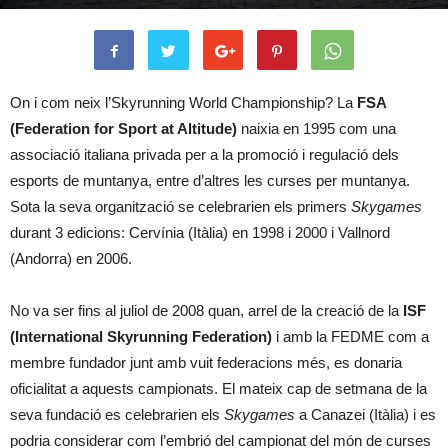
On i com neix l’Skyrunning World Championship? La
FSA
(Federation for Sport at Altitude)
naixia en 1995 com una
associació italiana privada per a la promoció i regulació dels
esports de muntanya, entre d’altres les curses per muntanya.
Sota la seva organització se celebrarien els primers
Skygames
durant 3 edicions: Cervínia (Itàlia) en 1998 i 2000 i Vallnord
(Andorra) en 2006.
No va ser fins al juliol de 2008 quan, arrel de la creació de la
ISF
(International Skyrunning Federation)
i amb la FEDME com a
membre fundador junt amb vuit federacions més, es donaria
oficialitat a aquests campionats. El mateix cap de setmana de la
seva fundació es celebrarien els
Skygames
a Canazei (Itàlia) i es
podria considerar com l’embrió del campionat del món de curses