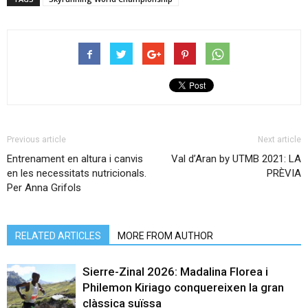
Previous article
Next article
Entrenament en altura i canvis
Val d’Aran by UTMB 2021: LA
en les necessitats nutricionals.
PRÈVIA
Per Anna Grifols
RELATED ARTICLES
MORE FROM AUTHOR
Sierre-Zinal 2026: Madalina Florea i
Philemon Kiriago conquereixen la gran
clàssica suïssa