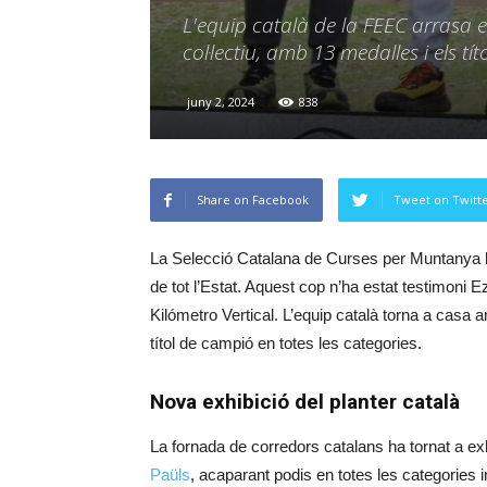
L'equip català de la FEEC arrasa e
col·lectiu, amb 13 medalles i els tí
juny 2, 2024
838
Share on Facebook
Tweet on Twitt
La Selecció Catalana de Curses per Muntanya ha
de tot l’Estat. Aquest cop n’ha estat testimoni 
Kilómetro Vertical. L’equip català torna a casa a
títol de campió en totes les categories.
Nova exhibició del planter català
La fornada de corredors catalans ha tornat a ex
Paüls
, acaparant podis en totes les categories 