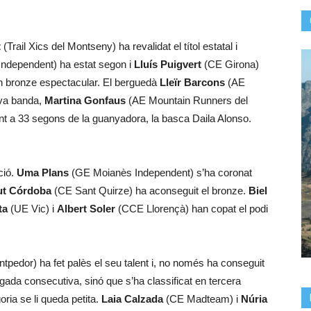
t
(Trail Xics del Montseny) ha revalidat el títol estatal i
ndependent) ha estat segon i
Lluís Puigvert
(CE Girona)
un bronze espectacular. El berguedà
Lleïr Barcons
(AE
eva banda,
Martina Gonfaus
(AE Mountain Runners del
nt a 33 segons de la guanyadora, la basca Daila Alonso.
ció.
Uma Plans
(GE Moianès Independent) s’ha coronat
ut Córdoba
(CE Sant Quirze) ha aconseguit el bronze.
Biel
ta
(UE Vic) i
Albert Soler
(CCE Llorençà) han copat el podi
pedor) ha fet palès el seu talent i, no només ha conseguit
egada consecutiva, sinó que s’ha classificat en tercera
ria se li queda petita.
Laia Calzada
(CE Madteam) i
Núria