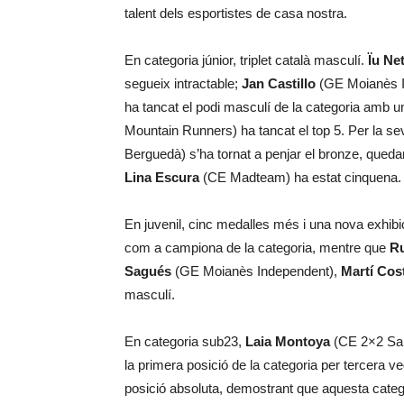
talent dels esportistes de casa nostra.
En categoria júnior, triplet català masculí.
Ïu Ne
segueix intractable;
Jan Castillo
(GE Moianès I
ha tancat el podi masculí de la categoria amb 
Mountain Runners) ha tancat el top 5. Per la s
Berguedà) s’ha tornat a penjar el bronze, queda
Lina Escura
(CE Madteam) ha estat cinquena.
En juvenil, cinc medalles més i una nova exhibi
com a campiona de la categoria, mentre que
R
Sagués
(GE Moianès Independent),
Martí Cos
masculí.
En categoria sub23,
Laia Montoya
(CE 2×2 Sant
la primera posició de la categoria per tercera v
posició absoluta, demostrant que aquesta catego