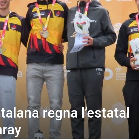
talana regna l’estatal
aray