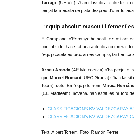
Tarragó
(UE Vic) s’han classificat entre les ci
penjat la medalla de plata després d’una lluit
L’equip absolut masculí i femení es
El Campionat d’Espanya ha acollit els millors cor
podi absolut ha estat una autèntica quimera. Tot
l’equip català es proclamés campió, tant en ca
Arnau Aranda
(AE Matxacuca) s’ha penjat el b
que
Marcel Romaní
(UEC Gràcia) s’ha classific
Team), setè. En l’equip femení,
Mireia Hernán
(CE Madteam), novena, han estat les millors de 
CLASSIFICACIONS KV VALDEZCARAY A
CLASSIFICACIONS KV VALDEZCARAY CA
Text: Albert Torrent. Foto: Ramón Ferrer