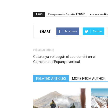
TAGS
Campeonato España FEDME
curses vertic
SHARE
Facebook
Twitter
Previous article
Catalunya vol seguir el seu domini en el
Campionat d’Espanya vertical
RELATED ARTICLES
MORE FROM AUTHOR