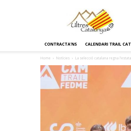
Ultres
Catalunya
CONTRACTA’NS
CALENDARI TRAIL CA
Home
Notícies
La selecció catalana regna l’estata