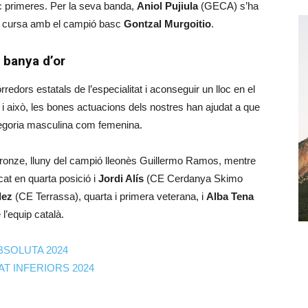
nc primeres. Per la seva banda,
Aniol Pujiula
(GECA) s’ha
ada cursa amb el campió basc
Gontzal Murgoitio
.
 banya d’or
redors estatals de l’especialitat i aconseguir un lloc en el
 i això, les bones actuacions dels nostres han ajudat a que
tegoria masculina com femenina.
ronze, lluny del campió lleonès Guillermo Ramos, mentre
at en quarta posició i
Jordi Alís
(CE Cerdanya Skimo
dez
(CE Terrassa), quarta i primera veterana, i
Alba Tena
l’equip català.
BSOLUTA 2024
T INFERIORS 2024