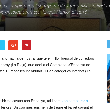
n el campionat d'Espanya de KV, tant a nivell individu
tols absolut, promesa, juvenil i junior al sarró
er
 tornat ha demostrar que té el millor bressol de corredors
Ezcaray (La Rioja), que acollia el Campionat d’Espanya de
mb 13 medalles individuals (11 en categories inferiors) i el
hibir-se davant tota Espanya, tal i com
van demostrar a
inferiors. Un cop més ens hem de treure el barret davant el