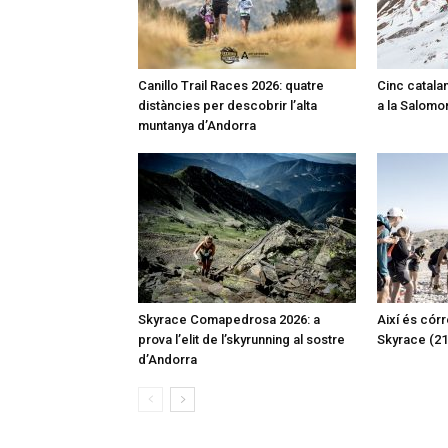
Canillo Trail Races 2026: quatre
Cinc catalan
distàncies per descobrir l’alta
a la Salomon
muntanya d’Andorra
Skyrace Comapedrosa 2026: a
Així és córr
prova l’elit de l’skyrunning al sostre
Skyrace (2
d’Andorra