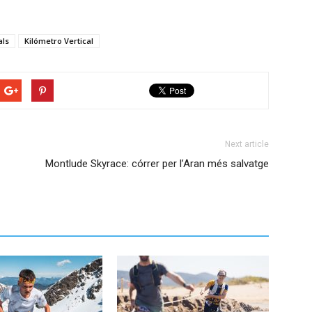
als
Kilómetro Vertical
Next article
Montlude Skyrace: córrer per l’Aran més salvatge