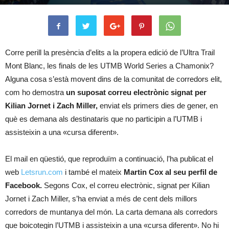
Corre perill la presència d’elits a la propera edició de l’Ultra Trail
Mont Blanc, les finals de les UTMB World Series a Chamonix?
Alguna cosa s’està movent dins de la comunitat de corredors elit,
com ho demostra
un suposat correu electrònic signat per
Kilian Jornet i Zach Miller,
enviat els primers dies de gener, en
què es demana als destinataris que no participin a l’UTMB i
assisteixin a una «cursa diferent».
El mail en qüestió, que reproduïm a continuació, l’ha publicat el
web
Letsrun.com
i també el mateix
Martin Cox al seu perfil de
Facebook.
Segons Cox, el correu electrònic, signat per Kilian
Jornet i Zach Miller, s’ha enviat a més de cent dels millors
corredors de muntanya del món. La carta demana als corredors
que boicotegin l’UTMB i assisteixin a una «cursa diferent». No hi