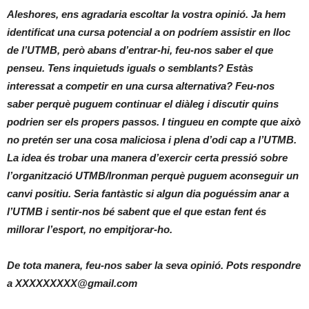
Aleshores, ens agradaria escoltar la vostra opinió. Ja hem
identificat una cursa potencial a on podríem assistir en lloc
de l’UTMB, però abans d’entrar-hi, feu-nos saber el que
penseu. Tens inquietuds iguals o semblants? Estàs
interessat a competir en una cursa alternativa? Feu-nos
saber perquè puguem continuar el diàleg i discutir quins
podrien ser els propers passos. I tingueu en compte que això
no pretén ser una cosa maliciosa i plena d’odi cap a l’UTMB.
La idea és trobar una manera d’exercir certa pressió sobre
l’organització UTMB/Ironman perquè puguem aconseguir un
canvi positiu. Seria fantàstic si algun dia poguéssim anar a
l’UTMB i sentir-nos bé sabent que el que estan fent és
millorar l’esport, no empitjorar-ho.
De tota manera, feu-nos saber la seva opinió. Pots respondre
a
XXXXXXXXX@gmail.com