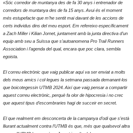
«Sóc corredor de muntanya des de fa 30 anys i entrenador de
corredors de muntanya des de fa 15 anys. Avui és el moment
més estupefacte que m’he sentit mai davant de les accions de
certs individus dins del meu esport. Em refereixo específicament
a Zach Miller i Kilian Jornet, juntament amb la junta directiva d’un
equip amb seu a Suïssa que s’autoanomena Pro Trail Runners
Association i l’agenda del qual, encara que poc clara, sembla
egoista.
El correu electrònic que vaig publicar aquí va ser enviat a molts
dels meus amics i col·legues la setmana passada demanant-los
que boicotegessin UTMB 2024. Així que vaig pensar a compartir
aquest correu electrònic, perquè fa olor de hipocresia i no crec
que aquest tipus d’escombraries hagi de succeir en secret.
El que realment em desconcerta de la campanya d’odi que s’està
lliurant actualment contra l’UTMB és que, més que qualsevol altra