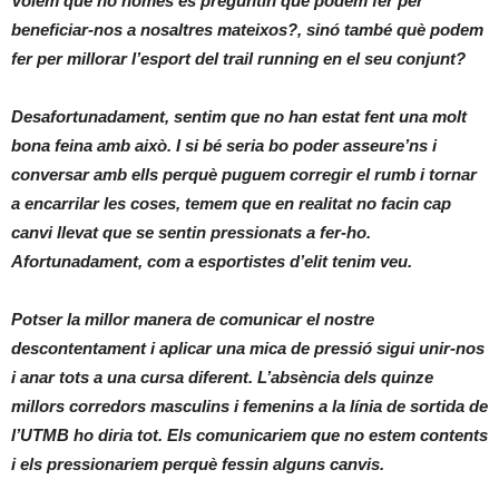
Volem que no només es preguntin què podem fer per
beneficiar-nos a nosaltres mateixos?, sinó també què podem
fer per millorar l’esport del trail running en el seu conjunt?
Desafortunadament, sentim que no han estat fent una molt
bona feina amb això. I si bé seria bo poder asseure’ns i
conversar amb ells perquè puguem corregir el rumb i tornar
a encarrilar les coses, temem que en realitat no facin cap
canvi llevat que se sentin pressionats a fer-ho.
Afortunadament, com a esportistes d’elit tenim veu.
Potser la millor manera de comunicar el nostre
descontentament i aplicar una mica de pressió sigui unir-nos
i anar tots a una cursa diferent. L’absència dels quinze
millors corredors masculins i femenins a la línia de sortida de
l’UTMB ho diria tot. Els comunicariem que no estem contents
i els pressionariem perquè fessin alguns canvis.