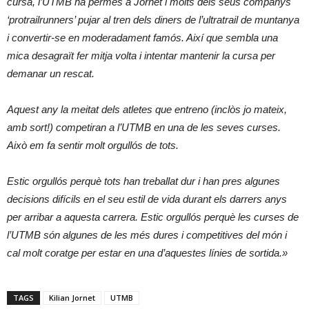
cursa, l’UTMB ha permès a Jornet i molts dels seus companys
‘protrailrunners’ pujar al tren dels diners de l’ultratrail de muntanya
i convertir-se en moderadament famós. Així que sembla una
mica desagraït fer mitja volta i intentar mantenir la cursa per
demanar un rescat.
Aquest any la meitat dels atletes que entreno (inclòs jo mateix,
amb sort!) competiran a l’UTMB en una de les seves curses.
Això em fa sentir molt orgullós de tots.
Estic orgullós perquè tots han treballat dur i han pres algunes
decisions difícils en el seu estil de vida durant els darrers anys
per arribar a aquesta carrera. Estic orgullós perquè les curses de
l’UTMB són algunes de les més dures i competitives del món i
cal molt coratge per estar en una d’aquestes línies de sortida.»
TAGS
Kilian Jornet
UTMB