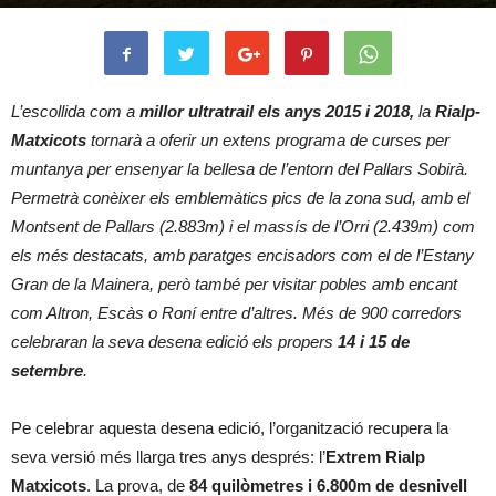
L’escollida com a
millor ultratrail els anys 2015 i 2018,
la
Rialp-
Matxicots
tornarà a oferir un extens programa de curses per
muntanya per ensenyar la bellesa de l’entorn del Pallars Sobirà.
Permetrà conèixer els emblemàtics pics de la zona sud, amb el
Montsent de Pallars (2.883m) i el massís de l’Orri (2.439m) com
els més destacats, amb paratges encisadors com el de l’Estany
Gran de la Mainera, però també per visitar pobles amb encant
com Altron, Escàs o Roní entre d’altres. Més de 900 corredors
celebraran la seva desena edició els propers
14 i 15 de
setembre
.
Pe celebrar aquesta desena edició, l’organització recupera la
seva versió més llarga tres anys després: l’
Extrem Rialp
Matxicots
. La prova, de
84 quilòmetres i 6.800m de desnivell