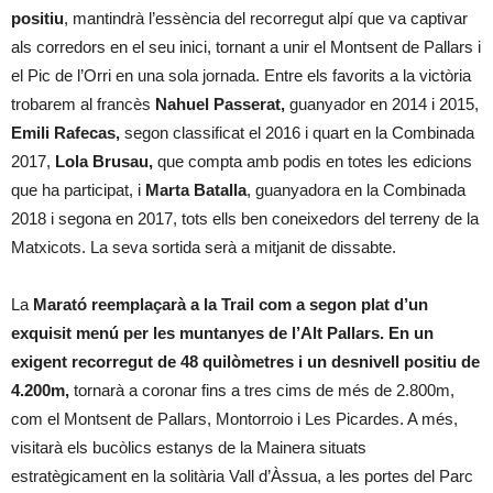
positiu
, mantindrà l’essència del recorregut alpí que va captivar
als corredors en el seu inici, tornant a unir el Montsent de Pallars i
el Pic de l’Orri en una sola jornada. Entre els favorits a la victòria
trobarem al francès
Nahuel Passerat,
guanyador en 2014 i 2015,
Emili Rafecas,
segon classificat el 2016 i quart en la Combinada
2017,
Lola Brusau,
que compta amb podis en totes les edicions
que ha participat, i
Marta Batalla
, guanyadora en la Combinada
2018 i segona en 2017, tots ells ben coneixedors del terreny de la
Matxicots. La seva sortida serà a mitjanit de dissabte.
La
Marató
reemplaçarà a la Trail com a segon plat d’un
exquisit menú per les muntanyes de l’Alt Pallars. En un
exigent recorregut de
48 quilòmetres i un desnivell positiu de
4.200m
,
tornarà a coronar fins a tres cims de més de 2.800m,
com el Montsent de Pallars, Montorroio i Les Picardes. A més,
visitarà els bucòlics estanys de la Mainera situats
estratègicament en la solitària Vall d’Àssua, a les portes del Parc