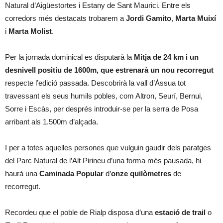
Natural d’Aigüestortes i Estany de Sant Maurici. Entre els
corredors més destacats trobarem a
Jordi Gamito
,
Marta Muixí
i
Marta Molist
.
Per la jornada dominical es disputarà la
Mitja de 24 km i un
desnivell positiu de 1600m,
que estrenarà un nou recorregut
respecte l’edició passada. Descobrirà la vall d’Àssua tot
travessant els seus humils pobles, com Altron, Seurí, Bernui,
Sorre i Escàs, per després introduir-se per la serra de Posa
arribant als 1.500m d’alçada.
I per a totes aquelles persones que vulguin gaudir dels paratges
del Parc Natural de l’Alt Pirineu d’una forma més pausada, hi
haurà una
Caminada Popular
d’
onze quilòmetres
de
recorregut.
Recordeu que el poble de Rialp disposa d’una
estació de trail
o