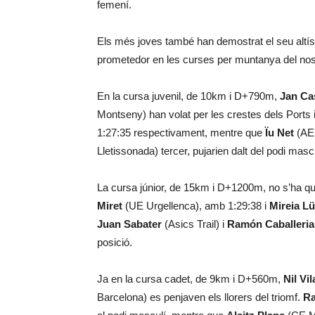
femení.
Els més joves també han demostrat el seu altíssi
prometedor en les curses per muntanya del nos
En la cursa juvenil, de 10km i D+790m,
Jan Cas
Montseny) han volat per les crestes dels Ports
1:27:35 respectivament, mentre que
Ïu Net
(AE 
Lletissonada) tercer, pujarien dalt del podi mascu
La cursa júnior, de 15km i D+1200m, no s’ha qu
Miret
(UE Urgellenca), amb 1:29:38 i
Mireia L
Juan Sabater
(Asics Trail) i
Ramón Caballeria
posició.
Ja en la cursa cadet, de 9km i D+560m,
Nil Vi
Barcelona) es penjaven els llorers del triomf.
Ra