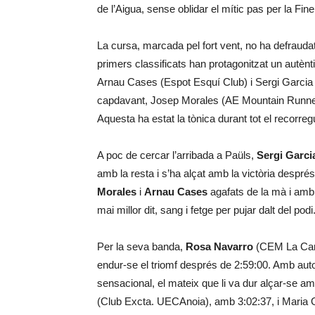
de l’Aigua, sense oblidar el mític pas per la Finel
La cursa, marcada pel fort vent, no ha defrauda
primers classificats han protagonitzat un autèntic
Arnau Cases (Espot Esquí Club) i Sergi Garcia (
capdavant, Josep Morales (AE Mountain Runner
Aquesta ha estat la tònica durant tot el recorreg
A poc de cercar l’arribada a Paüls,
Sergi Garci
amb la resta i s’ha alçat amb la victòria despr
Morales
i
Arnau Cases
agafats de la mà i amb 
mai millor dit, sang i fetge per pujar dalt del podi
Per la seva banda,
Rosa Navarro
(CEM La Camet
endur-se el triomf després de 2:59:00. Amb autor
sensacional, el mateix que li va dur alçar-se a
(Club Excta. UECAnoia), amb 3:02:37, i Maria O