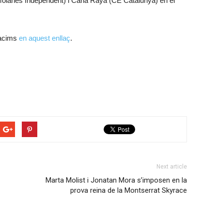
ianès Independent) i Carla Raya (CE Catalunya) en el
cacims
en aquest enllaç
.
Next article
Marta Molist i Jonatan Mora s’imposen en la
prova reina de la Montserrat Skyrace