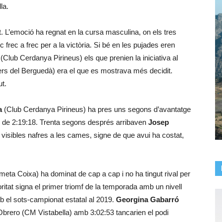
la.
t. L’emoció ha regnat en la cursa masculina, on els tres
 frec a frec per a la victòria. Si bé en les pujades eren
Club Cerdanya Pirineus) els que prenien la iniciativa al
s del Berguedà) era el que es mostrava més decidit.
ut.
a
(Club Cerdanya Pirineus) ha pres uns segons d’avantatge
és de 2:19:18. Trenta segons després arribaven
Josep
visibles nafres a les cames, signe de que avui ha costat,
.
a Coixa) ha dominat de cap a cap i no ha tingut rival per
itat signa el primer triomf de la temporada amb un nivell
mb el sots-campionat estatal al 2019.
Georgina Gabarró
brero (CM Vistabella) amb 3:02:53 tancarien el podi