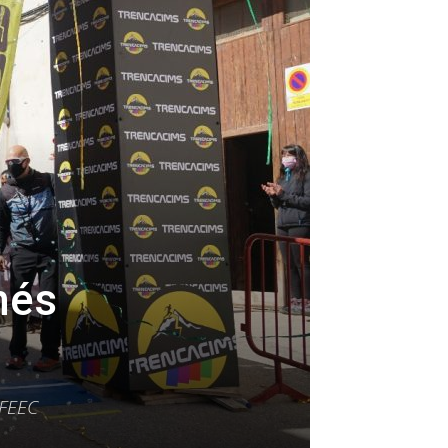
més
 FEEC