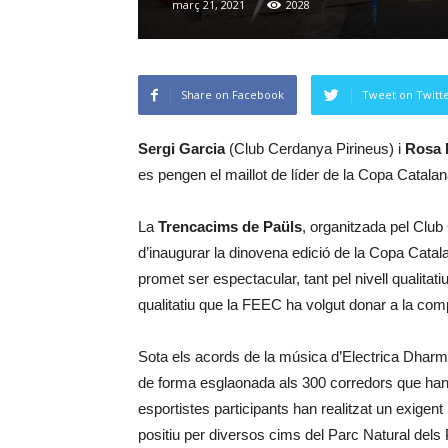
març 21, 2021
2028
Share on Facebook
Tweet on Twitt
Sergi Garcia
(Club Cerdanya Pirineus) i
Rosa 
es pengen el maillot de líder de la Copa Catal
La
Trencacims de Paüls
, organitzada pel Club
d’inaugurar la dinovena edició de la Copa Cat
promet ser espectacular, tant pel nivell qualita
qualitatiu que la FEEC ha volgut donar a la comp
Sota els acords de la música d’Electrica Dharma 
de forma esglaonada als 300 corredors que han 
esportistes participants han realitzat un exigen
positiu per diversos cims del Parc Natural dels 