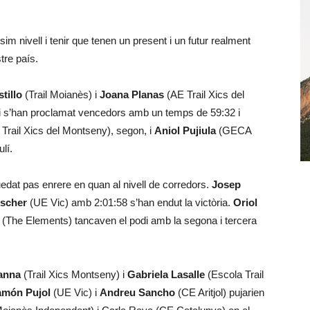
m nivell i tenir que tenen un present i un futur realment
tre país.
tillo
(Trail Moianès) i
Joana Planas
(AE Trail Xics del
 i s’han proclamat vencedors amb un temps de 59:32 i
Trail Xics del Montseny), segon, i
Aniol Pujiula
(GECA
lí.
edat pas enrere en quan al nivell de corredors.
Josep
üscher
(UE Vic) amb 2:01:58 s’han endut la victòria.
Oriol
(The Elements) tancaven el podi amb la segona i tercera
lanna
(Trail Xics Montseny) i
Gabriela Lasalle
(Escola Trail
món Pujol
(UE Vic) i
Andreu Sancho
(CE Aritjol) pujarien