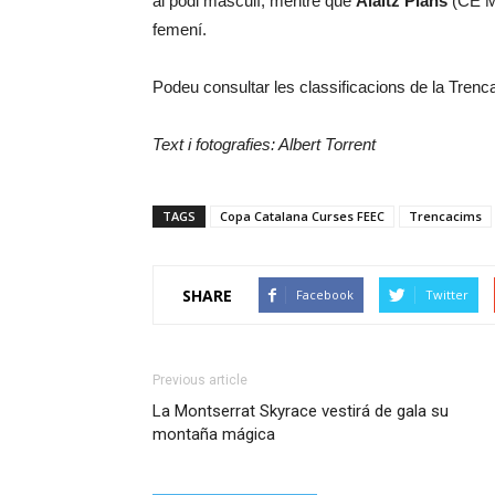
al podi masculí, mentre que
Alaitz Plans
(CE Mo
femení.
Podeu consultar les classificacions de la Tren
Text i fotografies: Albert Torrent
TAGS
Copa Catalana Curses FEEC
Trencacims
SHARE
Facebook
Twitter
Previous article
La Montserrat Skyrace vestirá de gala su
montaña mágica