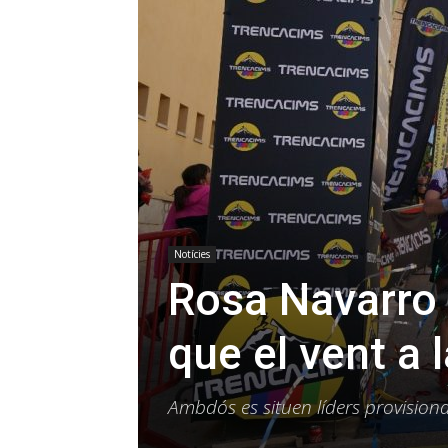
Notícies
Rosa Navarro 
que el vent a
Ambdós es situen líders provisio