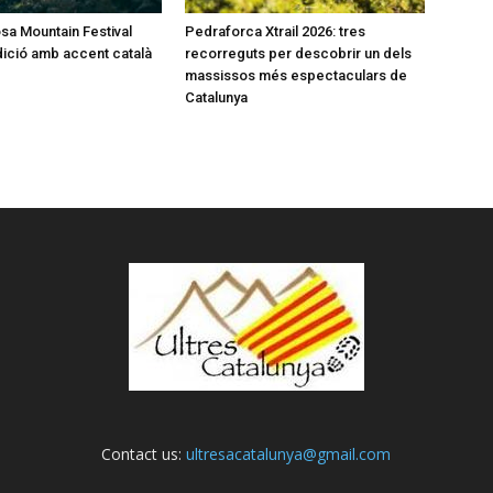
a Mountain Festival
Pedraforca Xtrail 2026: tres
dició amb accent català
recorreguts per descobrir un dels
massissos més espectaculars de
Catalunya
Contact us:
ultresacatalunya@gmail.com