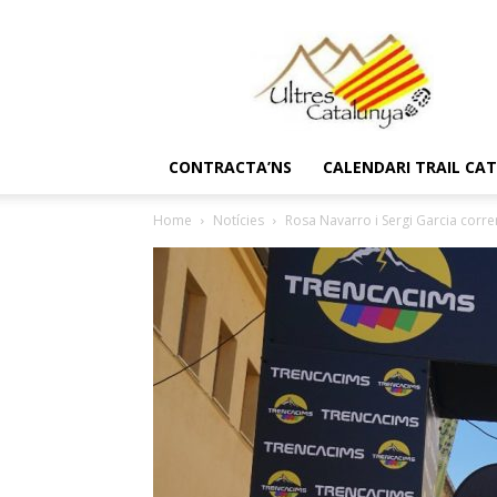
Ultres
Catalunya
CONTRACTA’NS
CALENDARI TRAIL CA
Home
Notícies
Rosa Navarro i Sergi Garcia corren