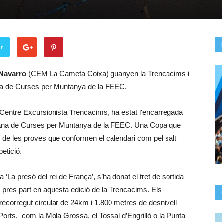
er
Navarro
(CEM La Cameta Coixa) guanyen la Trencacims i
ana de Curses per Muntanya de la FEEC.
 Centre Excursionista Trencacims, ha estat l’encarregada
alana de Curses per Muntanya de la FEEC. Una Copa que
tiu de les proves que conformen el calendari com pel salt
etició.
‘La presó del rei de França’, s’ha donat el tret de sortida
pres part en aquesta edició de la Trencacims. Els
t recorregut circular de 24km i 1.800 metres de desnivell
Ports, com la Mola Grossa, el Tossal d’Engrilló o la Punta