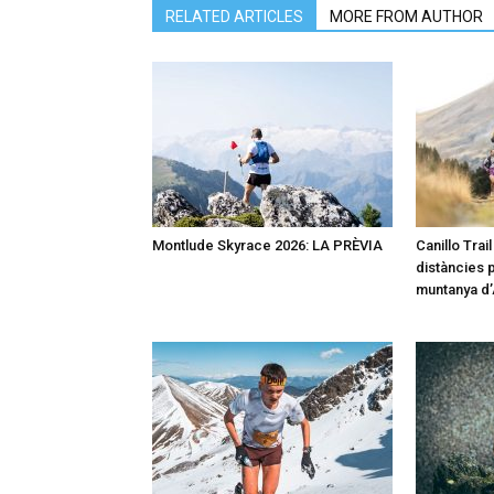
RELATED ARTICLES
MORE FROM AUTHOR
Montlude Skyrace 2026: LA PRÈVIA
Canillo Trai
distàncies p
muntanya d