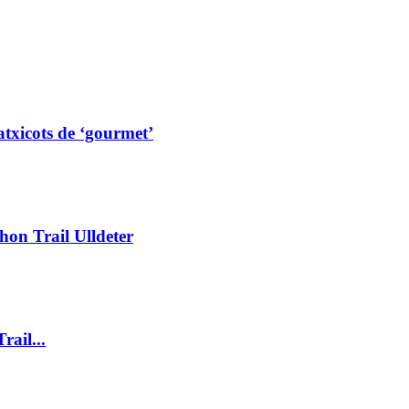
txicots de ‘gourmet’
hon Trail Ulldeter
rail...