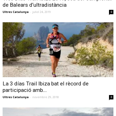
de Balears d’ultradistància
Ultres Catalunya
-
juliol 24, 2019
0
La 3 días Trail Ibiza bat el rècord de
participació amb...
Ultres Catalunya
-
novembre 29, 2018
0