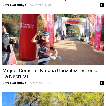
Ultres Catalunya
-
novembre 26, 2024
0
Miquel Corbera i Natalia González regnen a
La Neorural
Ultres Catalunya
-
desembre 13, 2023
0