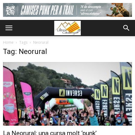
Home
Tags
Neorural
Tag: Neorural
La Neorural: una cursa molt ‘punk’