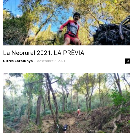
La Neorural 2021: LA PRÈVIA
Ultres Catalunya
-
desembre 8, 2021
0