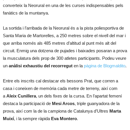
converteix la Neorural en una de les curses indispensables pels
fanàtics de la muntanya.
La sortida i l’arribada de la Neorural és a la pista poliesportiva de
Santa Maria de Martorelles, a 250 metres sobre el nivell del mar i
que arriba només als 485 metres d’altitud al punt més alt del
circuit. Enmig una dotzena de pujades i baixades posaran a prova
la musculatura dels prop de 300 atletes participants. Podeu veure
un
anàlisi exhaustiu del recorregut
en la
pàgina de Blogmaldito
.
Entre els inscrits cal destacar els bessons Prat, que corren a
casa i coneixen de memòria cada metre de terreny, així com
a
Aleix Cunillera
, un dels fixes de la cursa. En l’apartat femení
destaca la participació de
Mesi Arcos
, triple guanyadora de la
prova, així com la de la campiona de Catalunya d’Ultres
Marta
Muixí
, i la sempre ràpida
Eva Montero
.