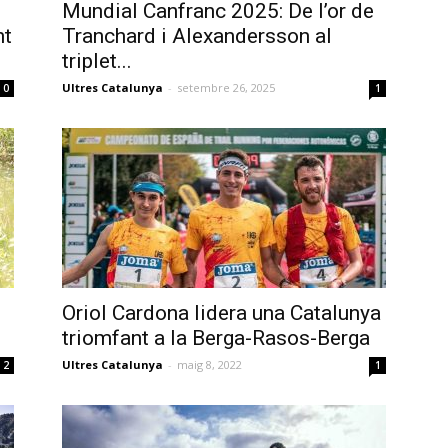
Mundial Canfranc 2025: De l’or de
nt
Tranchard i Alexandersson al
triplet...
Ultres Catalunya
-
setembre 26, 2025
0
1
Oriol Cardona lidera una Catalunya
triomfant a la Berga-Rasos-Berga
Ultres Catalunya
-
maig 8, 2022
2
1