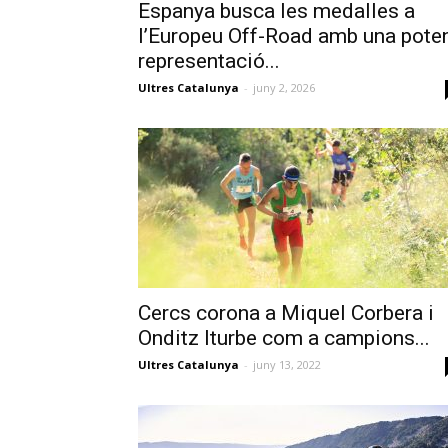
Espanya busca les medalles a
l’Europeu Off-Road amb una pote
representació...
Ultres Catalunya
-
juny 2, 2026
Cercs corona a Miquel Corbera i
Onditz Iturbe com a campions...
Ultres Catalunya
-
juny 13, 2022