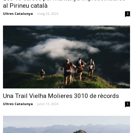
al Pirineu català
Ultres Catalunya
-
maig 26, 2026
3
Una Trail Vielha Molieres 3010 de rècords
Ultres Catalunya
-
juliol 13, 2024
1