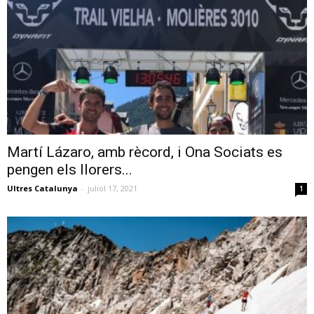
Martí Lázaro, amb rècord, i Ona Sociats es
pengen els llorers...
Ultres Catalunya
-
juliol 17, 2021
1