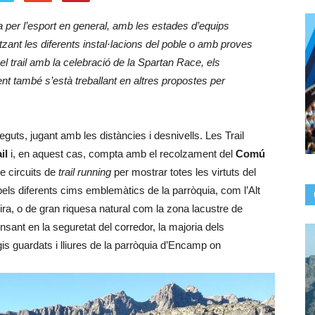
 per l’esport en general, amb les estades d’equips
tzant les diferents instal·lacions del poble o amb proves
pel trail amb la celebració de la Spartan Race, els
ent també s’està treballant en altres propostes per
eguts, jugant amb les distàncies i desnivells. Les Trail
ail
i, en aquest cas, compta amb el recolzament del
Comú
e circuits de
trail running
per mostrar totes les virtuts del
n pels diferents cims emblemàtics de la parròquia, com l’Alt
ira, o de gran riquesa natural com la zona lacustre de
sant en la seguretat del corredor, la majoria dels
gis guardats i lliures de la parròquia d’Encamp on