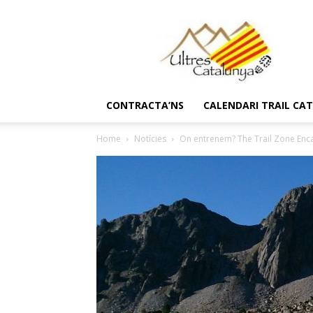
Ultres
Catalunya
CONTRACTA’NS
CALENDARI TRAIL CA
Home
Notícies
On entrenem? The Trail Zone En