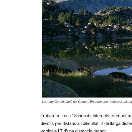
La magnífica situació del Comú d’Encamp ens mostrarà paisatge
Trobarem fins a 18 circuits diferents -sumant m
dividits per distancia i dificultat: 2 de llarga dis
verticals i 7 d’una distància menor.