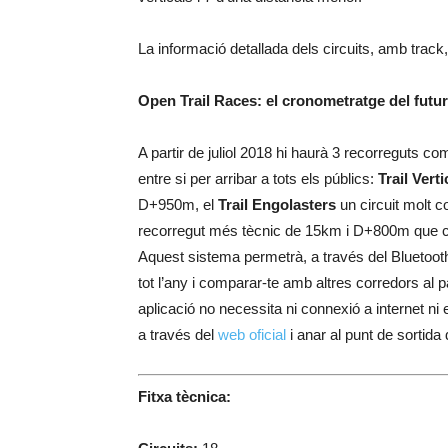
La informació detallada dels circuits, amb track,
Open Trail Races: el cronometratge del futur
A partir de juliol 2018 hi haurà 3 recorreguts c
entre si per arribar a tots els públics:
Trail Vert
D+950m, el
Trail Engolasters
un circuit molt c
recorregut més tècnic de 15km i D+800m que c
Aquest sistema permetrà, a través del Bluetooth 
tot l’any i comparar-te amb altres corredors al p
aplicació no necessita ni connexió a internet n
a través del
web oficial
i anar al punt de sortida 
Fitxa tècnica: