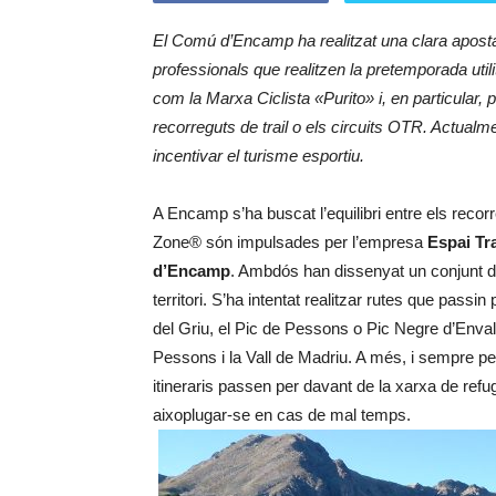
El Comú d’Encamp ha realitzat una clara aposta
professionals que realitzen la pretemporada utili
com la Marxa Ciclista «Purito» i, en particular, 
recorreguts de trail o els circuits OTR. Actualm
incentivar el turisme esportiu.
A Encamp s’ha buscat l’equilibri entre els recorr
Zone® són impulsades per l’empresa
Espai Tr
d’Encamp
. Ambdós han dissenyat un conjunt d
territori. S’ha intentat realitzar rutes que passi
del Griu, el Pic de Pessons o Pic Negre d’Enval
Pessons i la Vall de Madriu. A més, i sempre pen
itineraris passen per davant de la xarxa de refu
aixoplugar-se en cas de mal temps.