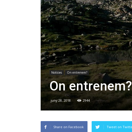
Notícies
On entrenem?
On entrenem?
juny 28, 2018
2944
Share on Facebook
Tweet on Twitt