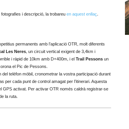
 fotografies i descripció, la trobareu
en aquest enllaç
.
ompetitius permanents amb l’aplicació OTR, molt diferents
ical Les Neres
, un circuit vertical exigent de 3,4km i
orrible i ràpid de 10km amb D+400m, i el
Trail Pessons
un
orona el Pic de Pessons.
del telèfon mòbil, cronometrar la vostra participació durant
as per cada punt de control amagat per l’itinerari. Aquesta
i el GPS activat. Per activar OTR només caldrà registrar-se
de la ruta.