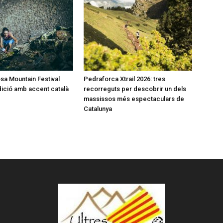
a Mountain Festival
Pedraforca Xtrail 2026: tres
dició amb accent català
recorreguts per descobrir un dels
massissos més espectaculars de
Catalunya