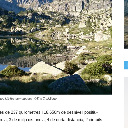
s idíl·lics com aquest | ©The Trail Zone
és de 237 quilòmetres i 18.650m de desnivell positiu-
tancia, 3 de mitja distancia, 4 de curta distancia, 2 circuits