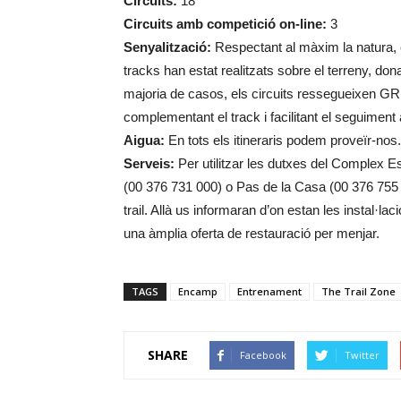
Circuits:
18
Circuits amb competició on-line:
3
Senyalització:
Respectant al màxim la natura, e
tracks han estat realitzats sobre el terreny, do
majoria de casos, els circuits ressegueixen GR 
complementant el track i facilitant el seguiment 
Aigua:
En tots els itineraris podem proveïr-nos.
Serveis:
Per utilitzar les dutxes del Complex E
(00 376 731 000) o Pas de la Casa (00 376 755 1
trail. Allà us informaran d’on estan les instal·l
una àmplia oferta de restauració per menjar.
TAGS
Encamp
Entrenament
The Trail Zone
SHARE
Facebook
Twitter