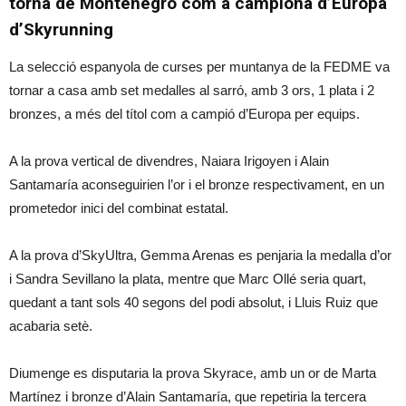
torna de Montenegro com a campiona d’Europa
d’Skyrunning
La selecció espanyola de curses per muntanya de la FEDME va
tornar a casa amb set medalles al sarró, amb 3 ors, 1 plata i 2
bronzes, a més del títol com a campió d’Europa per equips.
A la prova vertical de divendres, Naiara Irigoyen i Alain
Santamaría aconseguirien l’or i el bronze respectivament, en un
prometedor inici del combinat estatal.
A la prova d’SkyUltra, Gemma Arenas es penjaria la medalla d’or
i Sandra Sevillano la plata, mentre que Marc Ollé seria quart,
quedant a tant sols 40 segons del podi absolut, i Lluis Ruiz que
acabaria setè.
Diumenge es disputaria la prova Skyrace, amb un or de Marta
Martínez i bronze d’Alain Santamaría, que repetiria la tercera