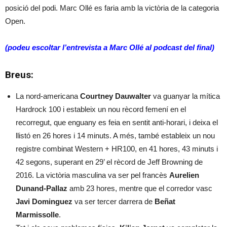
posició del podi. Marc Ollé es faria amb la victòria de la categoria
Open.
(podeu escoltar l’entrevista a Marc Ollé al podcast del final)
Breus:
La nord-americana
Courtney Dauwalter
va guanyar la mítica
Hardrock 100 i estableix un nou rècord femení en el
recorregut, que enguany es feia en sentit anti-horari, i deixa el
llistó en 26 hores i 14 minuts. A més, també estableix un nou
registre combinat Western + HR100, en 41 hores, 43 minuts i
42 segons, superant en 29’ el rècord de Jeff Browning de
2016. La victòria masculina va ser pel francès
Aurelien
Dunand-Pallaz
amb 23 hores, mentre que el corredor vasc
Javi Dominguez
va ser tercer darrera de
Beñat
Marmissolle
.