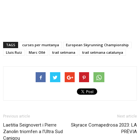
TAGS
curses per muntanya
European Skyrunning Championship
Lluis Ruiz
Marc Ollé
trail setmana
trail setmana catalunya
Previous article
Next article
Laetitia Seignovert i Pierre
Skyrace Comapedrosa 2023: LA
Zanolin triomfen a l’Ultra Sud
PRÈVIA
Canigou