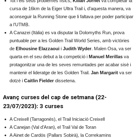
Tot i els seus problemes físics,
Kilian Jornet
va completar la
cursa de 16km de la Eiger Ultra Trail i, d’aquesta manera, va
aconseguir la Running Stone que li faltava per poder participar
a l’UTMB.
A Canazei (Itàlia) es va disputar la Dolomyths Run, prova
puntuable per a les Golden Trail World Series, amb victòries
de
Elhousine Elazzaoui
i
Judith Wyder
. Malen Osa, va ser
quarta en el seu debut a la competició i
Manuel Merillas
va
protagonitzar una de les seves remuntades per acabar sisè i
mantenir el lideratge de les Golden Trail.
Jan Margarit
va ser
dotzè i
Caitlin Fielder
dissetena.
Avanç curses del cap de setmana (22-
23/07/2023): 3 curses
A Creixell (Tarragonès), el Trail Iniciació Creixell
A Canejan (Val d’Aran), el Trail Val de Toran
A Ainet de Cardós (Pallars Sobirà), la Correkamins