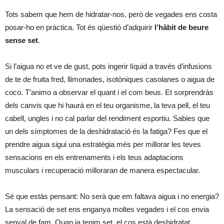
Tots sabem que hem de hidratar-nos, però de vegades ens costa
posar-ho en pràctica. Tot és qüestió d’adquirir
l’hàbit de beure
sense set
.
Si l’aigua no et ve de gust, pots ingerir líquid a través d’infusions
de te de fruita fred, llimonades, isotòniques casolanes o aigua de
coco. T’animo a observar el quant i el com beus. Et sorprendràs
dels canvis que hi haurà en el teu organisme, la teva pell, el teu
cabell, ungles i no cal parlar del rendiment esportiu. Sabies que
un dels símptomes de la deshidratació és la fatiga? Fes que el
prendre aigua sigui una estratègia més per millorar les teves
sensacions en els entrenaments i els teus adaptacions
musculars i recuperació milloraran de manera espectacular.
Sé que estàs pensant: No serà que em faltava aigua i no energia?
La sensació de set ens enganya moltes vegades i el cos envia
senyal de fam. Quan ja tenim set, el cos està deshidratat.