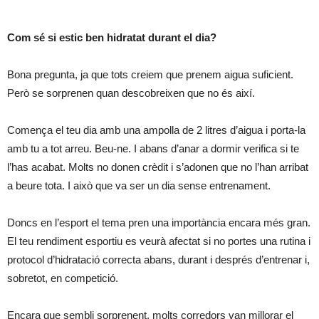
Com sé si estic ben hidratat durant el dia?
Bona pregunta, ja que tots creiem que prenem aigua suficient.
Però se sorprenen quan descobreixen que no és així.
Comença el teu dia amb una ampolla de 2 litres d’aigua i porta-la
amb tu a tot arreu. Beu-ne. I abans d’anar a dormir verifica si te
l’has acabat. Molts no donen crèdit i s’adonen que no l’han arribat
a beure tota. I això que va ser un dia sense entrenament.
Doncs en l’esport el tema pren una importància encara més gran.
El teu rendiment esportiu es veurà afectat si no portes una rutina i
protocol d’hidratació correcta abans, durant i després d’entrenar i,
sobretot, en competició.
Encara que sembli sorprenent, molts corredors van millorar el