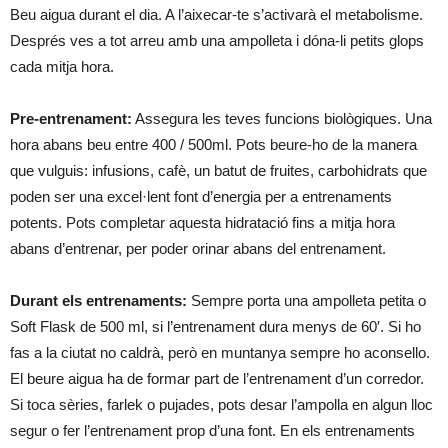
Beu aigua durant el dia. A l’aixecar-te s’activarà el metabolisme.
Després ves a tot arreu amb una ampolleta i dóna-li petits glops
cada mitja hora.
Pre-entrenament:
Assegura les teves funcions biològiques. Una
hora abans beu entre 400 / 500ml. Pots beure-ho de la manera
que vulguis: infusions, cafè, un batut de fruites, carbohidrats que
poden ser una excel·lent font d’energia per a entrenaments
potents. Pots completar aquesta hidratació fins a mitja hora
abans d’entrenar, per poder orinar abans del entrenament.
Durant els entrenaments:
Sempre porta una ampolleta petita o
Soft Flask de 500 ml, si l’entrenament dura menys de 60′. Si ho
fas a la ciutat no caldrà, però en muntanya sempre ho aconsello.
El beure aigua ha de formar part de l’entrenament d’un corredor.
Si toca sèries, farlek o pujades, pots desar l’ampolla en algun lloc
segur o fer l’entrenament prop d’una font. En els entrenaments