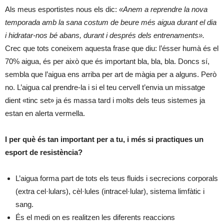
Als meus esportistes nous els dic:
«Anem a reprendre la nova
temporada amb la sana costum de beure més aigua durant el dia
i hidratar-nos bé abans, durant i després dels entrenaments».
Crec que tots coneixem aquesta frase que diu: l’ésser humà és el
70% aigua, és per això que és important bla, bla, bla. Doncs sí,
sembla que l’aigua ens arriba per art de màgia per a alguns. Però
no. L’aigua cal prendre-la i si el teu cervell t’envia un missatge
dient «tinc set» ja és massa tard i molts dels teus sistemes ja
estan en alerta vermella.
I per què és tan important per a tu, i més si practiques un
esport de resistència?
L’aigua forma part de tots els teus fluids i secrecions corporals
(extra cel·lulars), cèl·lules (intracel·lular), sistema limfàtic i
sang.
És el medi on es realitzen les diferents reaccions