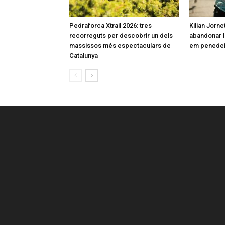
Pedraforca Xtrail 2026: tres
Kilian Jorne
recorreguts per descobrir un dels
abandonar l
massissos més espectaculars de
em penedeix
Catalunya