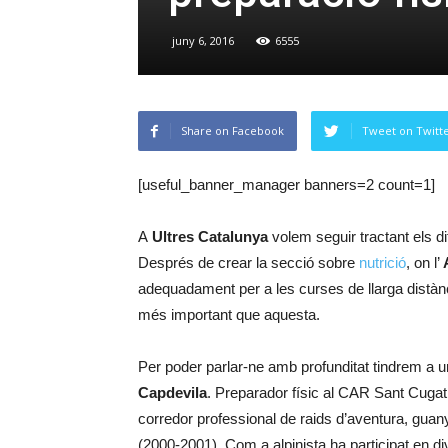
juny 6, 2016
6555
Share on Facebook
Tweet on Twitt
[useful_banner_manager banners=2 count=1]
A
Ultres Catalunya
volem seguir tractant els dif
Després de crear la secció sobre
nutrició
, on l’
adequadament per a les curses de llarga distànc
més important que aquesta.
Per poder parlar-ne amb profunditat tindrem a u
Capdevila
. Preparador físic al CAR Sant Cugat 
corredor professional de raids d’aventura, gu
(2000-2001). Com a alpinista ha participat en d