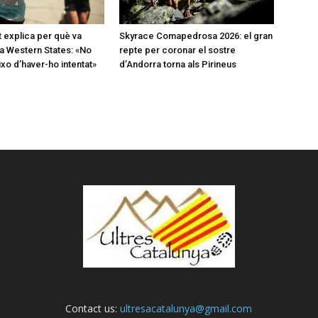
t explica per què va
Skyrace Comapedrosa 2026: el gran
a Western States: «No
repte per coronar el sostre
o d’haver-ho intentat»
d’Andorra torna als Pirineus
Contact us:
ultresacatalunya@gmail.com