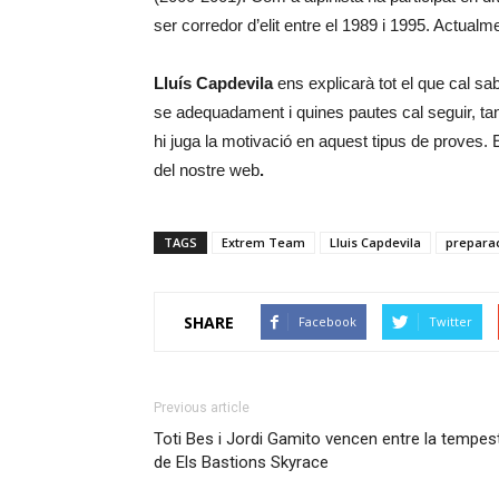
ser corredor d’elit entre el 1989 i 1995. Actualme
Lluís Capdevila
ens explicarà tot el que cal sab
se adequadament i quines pautes cal seguir, ta
hi juga la motivació en aquest tipus de proves.
del nostre web
.
TAGS
Extrem Team
Lluis Capdevila
preparac
SHARE
Facebook
Twitter
Previous article
Toti Bes i Jordi Gamito vencen entre la tempes
de Els Bastions Skyrace