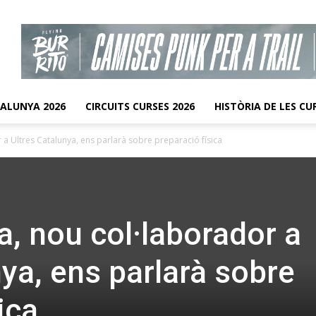
TALUNYA 2026
CIRCUITS CURSES 2026
HISTÒRIA DE LES CU
r a Ultres Catalunya, ens parlarà sobre preparació física
a, nou col·laborador a
ya, ens parlarà sobre
ica