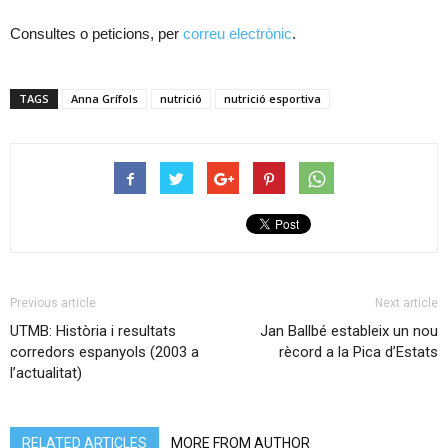
Consultes o peticions, per
correu electrònic
.
TAGS
Anna Grífols
nutrició
nutrició esportiva
Previous article
Next article
UTMB: Història i resultats
Jan Ballbé estableix un nou
corredors espanyols (2003 a
rècord a la Pica d’Estats
l’actualitat)
RELATED ARTICLES
MORE FROM AUTHOR