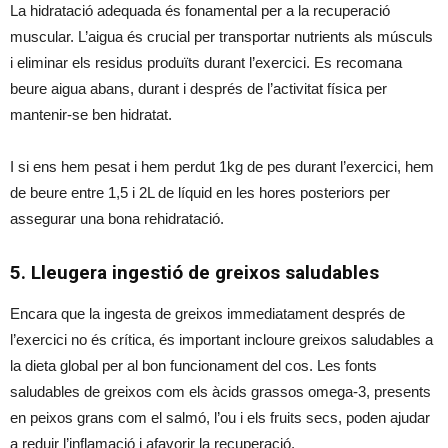
La hidratació adequada és fonamental per a la recuperació
muscular. L’aigua és crucial per transportar nutrients als músculs
i eliminar els residus produïts durant l’exercici. Es recomana
beure aigua abans, durant i després de l’activitat física per
mantenir-se ben hidratat.
I si ens hem pesat i hem perdut 1kg de pes durant l’exercici, hem
de beure entre 1,5 i 2L de líquid en les hores posteriors per
assegurar una bona rehidratació.
5. Lleugera ingestió de greixos saludables
Encara que la ingesta de greixos immediatament després de
l’exercici no és crítica, és important incloure greixos saludables a
la dieta global per al bon funcionament del cos. Les fonts
saludables de greixos com els àcids grassos omega-3, presents
en peixos grans com el salmó, l’ou i els fruits secs, poden ajudar
a reduir l’inflamació i afavorir la recuperació.