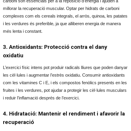
carboni són essencials per a la reposició d’energia i ajuden a
millorar la recuperació muscular. Optar per hidrats de carboni
complexes com els cereals integrals, el arròs, quinoa, les patates
i les verdures és preferible, ja que alliberen energia de manera
més lenta i constant.
3. Antioxidants: Protecció contra el dany
oxidatiu
L’exercici físic intens pot produir radicals lliures que poden danyar
les cèl·lules i augmentar l’estrès oxidatiu. Consumir antioxidants
com les vitamines C i E, i els compostos fenòlics presents en les
fruites i les verdures, pot ajudar a protegir les cèl·lules musculars
i reduir l’inflamació després de l’exercici.
4. Hidratació: Mantenir el rendiment i afavorir la
recuperació