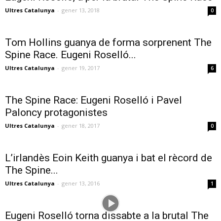
Ultres Catalunya
-
gener 13, 2018
0
Tom Hollins guanya de forma sorprenent The
Spine Race. Eugeni Roselló...
Ultres Catalunya
-
gener 19, 2017
6
The Spine Race: Eugeni Roselló i Pavel
Paloncy protagonistes
Ultres Catalunya
-
gener 18, 2017
0
L’irlandès Eoin Keith guanya i bat el rècord de
The Spine...
Ultres Catalunya
-
gener 13, 2016
1
Eugeni Roselló torna dissabte a la brutal The