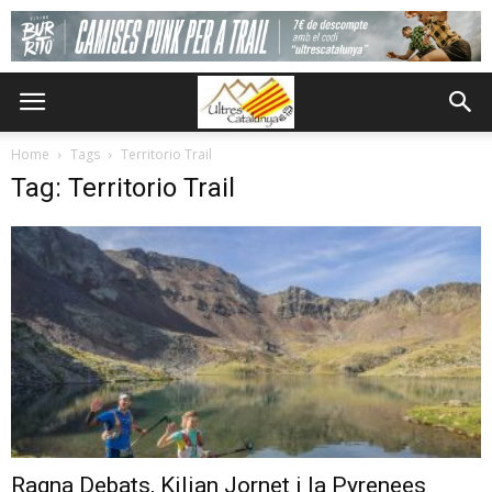
Home
Tags
Territorio Trail
Tag: Territorio Trail
Ragna Debats, Kilian Jornet i la Pyrenees