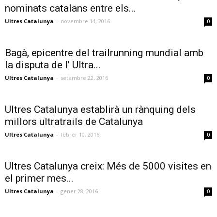
nominats catalans entre els...
Ultres Catalunya
-
novembre 14, 2016
0
Bagà, epicentre del trailrunning mundial amb
la disputa de l’ Ultra...
Ultres Catalunya
-
setembre 22, 2016
0
Ultres Catalunya establirà un rànquing dels
millors ultratrails de Catalunya
Ultres Catalunya
-
febrer 10, 2016
0
Ultres Catalunya creix: Més de 5000 visites en
el primer mes...
Ultres Catalunya
-
gener 28, 2016
0