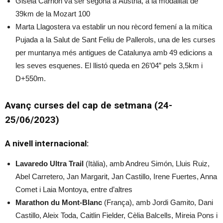
Gisela Carrión va ser segona a Àustria, a la modalitat de
39km de la Mozart 100
Marta Llagostera va establir un nou rècord femení a la mítica
Pujada a la Salut de Sant Feliu de Pallerols, una de les curses
per muntanya més antigues de Catalunya amb 49 edicions a
les seves esquenes. El llistó queda en 26’04” pels 3,5km i
D+550m.
Avanç curses del cap de setmana (24-
25/06/2023)
A nivell internacional:
Lavaredo Ultra Trail
(Itàlia), amb Andreu Simón, Lluis Ruiz,
Abel Carretero, Jan Margarit, Jan Castillo, Irene Fuertes, Anna
Comet i Laia Montoya, entre d’altres
Marathon du Mont-Blanc
(França), amb Jordi Gamito, Dani
Castillo, Aleix Toda, Caitlin Fielder, Cèlia Balcells, Mireia Pons i