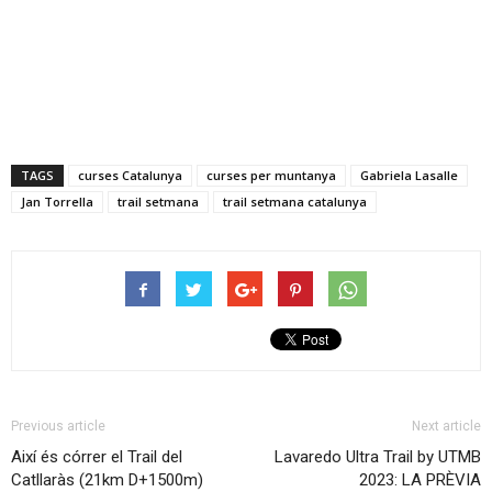
TAGS
curses Catalunya
curses per muntanya
Gabriela Lasalle
Jan Torrella
trail setmana
trail setmana catalunya
Previous article
Next article
Així és córrer el Trail del
Lavaredo Ultra Trail by UTMB
Catllaràs (21km D+1500m)
2023: LA PRÈVIA