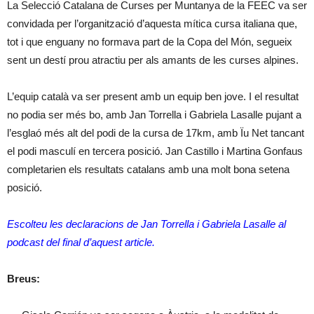
La Selecció Catalana de Curses per Muntanya de la FEEC va ser
convidada per l’organització d’aquesta mítica cursa italiana que,
tot i que enguany no formava part de la Copa del Món, segueix
sent un destí prou atractiu per als amants de les curses alpines.
L’equip català va ser present amb un equip ben jove. I el resultat
no podia ser més bo, amb Jan Torrella i Gabriela Lasalle pujant a
l’esglaó més alt del podi de la cursa de 17km, amb Ïu Net tancant
el podi masculí en tercera posició. Jan Castillo i Martina Gonfaus
completarien els resultats catalans amb una molt bona setena
posició.
Escolteu les declaracions de Jan Torrella i Gabriela Lasalle al
podcast del final d’aquest article.
Breus: