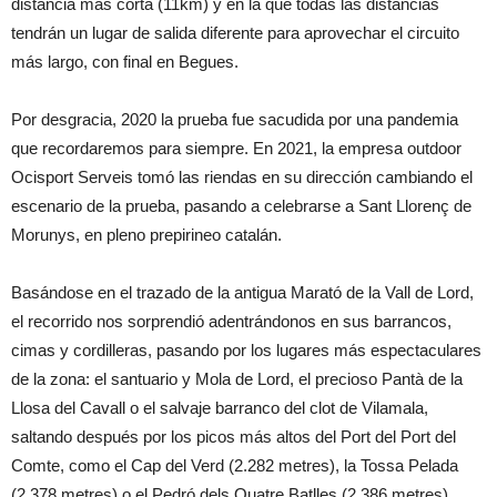
distancia más corta (11km) y en la que todas las distancias
tendrán un lugar de salida diferente para aprovechar el circuito
más largo, con final en Begues.
Por desgracia, 2020 la prueba fue sacudida por una pandemia
que recordaremos para siempre. En 2021, la empresa outdoor
Ocisport Serveis tomó las riendas en su dirección cambiando el
escenario de la prueba, pasando a celebrarse a Sant Llorenç de
Morunys, en pleno prepirineo catalán.
Basándose en el trazado de la antigua Marató de la Vall de Lord,
el recorrido nos sorprendió adentrándonos en sus barrancos,
cimas y cordilleras, pasando por los lugares más espectaculares
de la zona: el santuario y Mola de Lord, el precioso Pantà de la
Llosa del Cavall o el salvaje barranco del clot de Vilamala,
saltando después por los picos más altos del Port del Port del
Comte, como el Cap del Verd (2.282 metres), la Tossa Pelada
(2.378 metres) o el Pedró dels Quatre Batlles (2.386 metres),