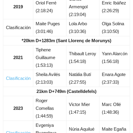
Oriol Ferré
Enric Ibáñez
2019
Armengol
(2:18:24)
(2:26:29)
(2:19:04)
Maite Puges
Lola Arbo
Olga Solina
Clasificación
(3:01:46)
(3:10:36)
(3:10:50)
*20km D+1283m (Sant Llorenç de Morunys)
Tiphene
Thibault Leroy
Yann Alarcón
2021
Guillaume
(1:54:18)
(1:56:18)
(1:53:13)
Sheila Avilés
Natàlia Butí
Enara Agote
Clasificación
(2:13:03)
(2:27:55)
(2:37:33)
21km D+749m (Castelldefels)
Roger
Victor Mier
Marc Ollé
2023
Comellas
(1:47:15)
(1:48:36)
(1:44:59)
Evgeniya
Núria Aquilué
Maite Egaña
Clasificación
Ryapolova