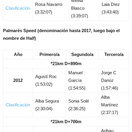
Mireia
Rosa Navarro
Laia Díez
Clasificación
Blasco
(3:32:07)
(3:43:40)
(3:39:07)
Palmarés Speed (denominación hasta 2017, luego bajo el
nombre de Half)
Año
Primero/a
Segundo/a
Tercero/a
*21km D+890m
Manuel
Jorge C
Agustí Roc
2012
García
Danoz
(1:53:02)
(1:54:55)
(1:57:46)
Alba
Alba Segura
Sonia Solé
Clasificación
Martínez
(2:30:04)
(2:36:25)
(2:37:17)
*21km D+700m
Aribau