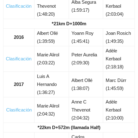
Alba Segura
Clasificación
Thevenot
Kerbaol
(1:59:17)
(1:48:20)
(2:03:04)
*21km D+1000m
Albert Ollé
Yoann Roy
Joan Rosich
2016
(1:39:59)
(1:45:41)
(1:49:35)
Adèle
Marie Alirol
Peter Aurelia
Clasificación
Kerbaol
(2:03:22)
(2:09:30)
(2:18:18)
Luis A
Albert Ollé
Marc Dürr
2017
Hernando
(1:38:07)
(1:45:59)
(1:36:27)
Anne C
Adèle
Marie Alirol
Clasificación
Thevenot
Kerbaol
(2:04:32)
(2:04:32)
(2:10:00)
*22km D+572m (llamada Half)
Carlos