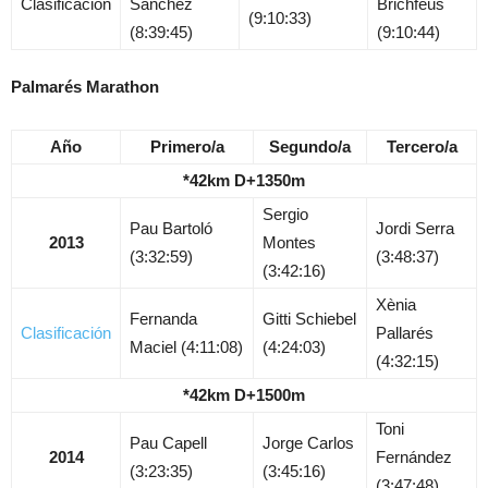
Clasificación
Sánchez
Brichfeus
(9:10:33)
(8:39:45)
(9:10:44)
Palmarés Marathon
Año
Primero/a
Segundo/a
Tercero/a
*42km D+1350m
Sergio
Pau Bartoló
Jordi Serra
2013
Montes
(3:32:59)
(3:48:37)
(3:42:16)
Xènia
Fernanda
Gitti Schiebel
Clasificación
Pallarés
Maciel (4:11:08)
(4:24:03)
(4:32:15)
*42km D+1500m
Toni
Pau Capell
Jorge Carlos
2014
Fernández
(3:23:35)
(3:45:16)
(3:47:48)