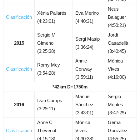
Neus
Xènia Pallarés
Eva Merino
Clasificación
Balaguer
(4:23:01)
(4:40:31)
(4:59:21)
Sergio M
Jordi
Sergi Masip
2015
Gimeno
Casadellà
(3:36:24)
(3:25:38)
(3:40:45)
Annie
Mònica
Romy Mey
Clasificación
Conway
Vives
(3:54:28)
(3:59:11)
(4:16:00)
*42km D+1750m
Manuel
Sergio
Ivan Camps
2016
Sánchez
Montes
(3:29:11)
(3:43:01)
(3:47:29)
Anne C
Mònica
Gema
Clasificación
Thevenot
Vives
González
(4:15:18)
(4:30:38)
(4:55:25)