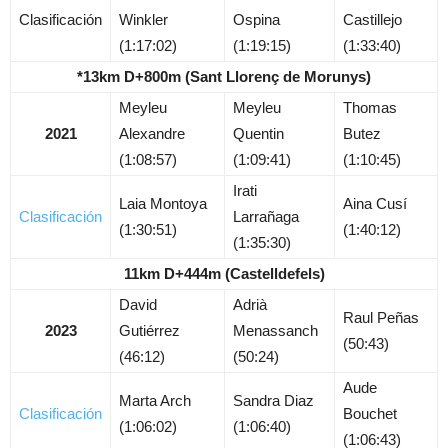
Clasificación
Winkler
Ospina
Castillejo
(1:17:02)
(1:19:15)
(1:33:40)
*13km D+800m (Sant Llorenç de Morunys)
Meyleu
Meyleu
Thomas
2021
Alexandre
Quentin
Butez
(1:08:57)
(1:09:41)
(1:10:45)
Irati
Laia Montoya
Aina Cusí
Clasificación
Larrañaga
(1:30:51)
(1:40:12)
(1:35:30)
11km D+444m (Castelldefels)
David
Adrià
Raul Peñas
2023
Gutiérrez
Menassanch
(50:43)
(46:12)
(50:24)
Aude
Marta Arch
Sandra Diaz
Clasificación
Bouchet
(1:06:02)
(1:06:40)
(1:06:43)