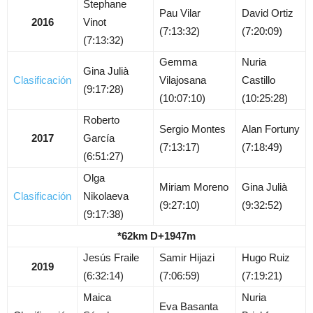
Stephane
Pau Vilar
David Ortiz
2016
Vinot
(7:13:32)
(7:20:09)
(7:13:32)
Gemma
Nuria
Gina Julià
Clasificación
Vilajosana
Castillo
(9:17:28)
(10:07:10)
(10:25:28)
Roberto
Sergio Montes
Alan Fortuny
2017
García
(7:13:17)
(7:18:49)
(6:51:27)
Olga
Miriam Moreno
Gina Julià
Clasificación
Nikolaeva
(9:27:10)
(9:32:52)
(9:17:38)
*62km D+1947m
Jesús Fraile
Samir Hijazi
Hugo Ruiz
2019
(6:32:14)
(7:06:59)
(7:19:21)
Maica
Nuria
Eva Basanta