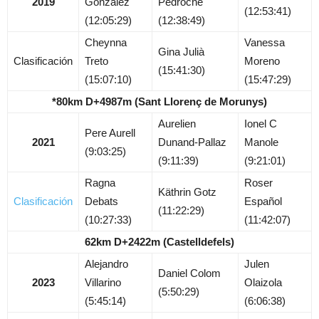
2019
González
Pedroche
(12:53:41)
(12:05:29)
(12:38:49)
Cheynna
Vanessa
Gina Julià
Clasificación
Treto
Moreno
(15:41:30)
(15:07:10)
(15:47:29)
*80km D+4987m (Sant Llorenç de Morunys)
Aurelien
Ionel C
Pere Aurell
2021
Dunand-Pallaz
Manole
(9:03:25)
(9:11:39)
(9:21:01)
Ragna
Roser
Käthrin Gotz
Clasificación
Debats
Español
(11:22:29)
(10:27:33)
(11:42:07)
62km D+2422m (Castelldefels)
Alejandro
Julen
Daniel Colom
2023
Villarino
Olaizola
(5:50:29)
(5:45:14)
(6:06:38)