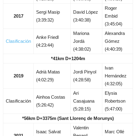
Roger
Sergi Masip
David López
2017
Embid
(3:39:32)
(3:40:38)
(3:45:04)
Mariona
Alexandra
Anke Friedl
Clasificación
Jordà
Gómez
(4:23:44)
(4:38:02)
(4:40:39)
*41km D+1204m
Ivan
Adrià Matas
Jordi Pinyol
2019
Hernández
(4:02:29)
(4:28:58)
(4:32:05)
Ari
Elysia
Ainhoa Costas
Clasificación
Casajuana
Robertson
(5:26:42)
(5:28:15)
(5:47:00)
*56km D+3375m (Sant Llorenç de Morunys)
Valentin
Isaac Salvat
Marc Ollé
2021
Benard