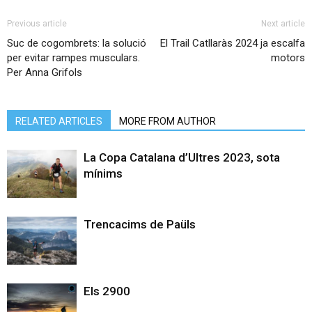
Previous article
Next article
Suc de cogombrets: la solució
El Trail Catllaràs 2024 ja escalfa
per evitar rampes musculars.
motors
Per Anna Grifols
RELATED ARTICLES
MORE FROM AUTHOR
La Copa Catalana d’Ultres 2023, sota
mínims
Trencacims de Paüls
Els 2900