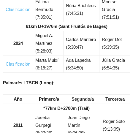
Fátima
Montse
Núria Brichfeus
Clasificación
Bermudo
Gracia
(7:45:31)
(7:35:01)
(7:51:51)
61km D+1976m (Sant Fruitós de Bages)
Miguel A.
Carlos Mantero
Roger Dot
2024
Martínez
(5:30:47)
(5:39:35)
(5:28:03)
Marta Muixí
Ada Lapedra
Júlia Gracia
Clasificación
(6:19:27)
(6:34:50)
(6:54:35)
Palmarés LTBCN (Long):
Año
Primero/a
Segundo/a
Tercero/a
*77km D+2700m (Trail)
Joseba
Juan Diego
Roger Soto
2011
Gurpegi
Martín
(9:13:09)
(8:37:26)
(9:06:09)