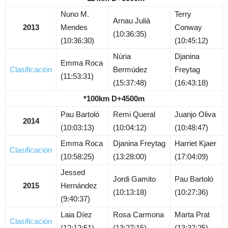
Nuno M.
Terry
Arnau Julià
2013
Mendes
Conway
(10:36:35)
(10:36:30)
(10:45:12)
Núria
Djanina
Emma Roca
Clasificación
Bermúdez
Freytag
(11:53:31)
(15:37:48)
(16:43:18)
*100km D+4500m
Pau Bartoló
Remi Queral
Juanjo Oliva
2014
(10:03:13)
(10:04:12)
(10:48:47)
Emma Roca
Djanina Freytag
Harriet Kjaer
Clasificación
(10:58:25)
(13:28:00)
(17:04:09)
Jessed
Jordi Gamito
Pau Bartoló
2015
Hernández
(10:13:18)
(10:27:36)
(9:40:37)
Laia Díez
Rosa Carmona
Marta Prat
Clasificación
(12:12:51)
(13:27:15)
(13:37:25)