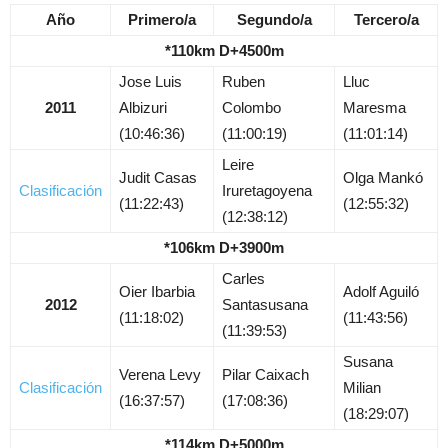
Año
Primero/a
Segundo/a
Tercero/a
*110km D+4500m
Jose Luis
Ruben
Lluc
2011
Albizuri
Colombo
Maresma
(10:46:36)
(11:00:19)
(11:01:14)
Leire
Judit Casas
Olga Mankó
Clasificación
Iruretagoyena
(11:22:43)
(12:55:32)
(12:38:12)
*106km D+3900m
Carles
Oier Ibarbia
Adolf Aguiló
2012
Santasusana
(11:18:02)
(11:43:56)
(11:39:53)
Susana
Verena Levy
Pilar Caixach
Clasificación
Milian
(16:37:57)
(17:08:36)
(18:29:07)
*114km D+5000m