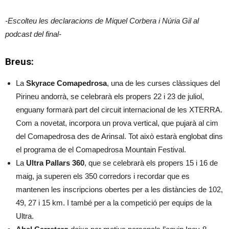
-Escolteu les declaracions de Miquel Corbera i Núria Gil al
podcast del final-
Breus:
La
Skyrace Comapedrosa
, una de les curses clàssiques del
Pirineu andorrà, se celebrarà els propers 22 i 23 de juliol,
enguany formarà part del circuit internacional de les XTERRA.
Com a novetat, incorpora un prova vertical, que pujarà al cim
del Comapedrosa des de Arinsal. Tot això estarà englobat dins
el programa de el Comapedrosa Mountain Festival.
La
Ultra Pallars 360
, que se celebrarà els propers 15 i 16 de
maig, ja superen els 350 corredors i recordar que es
mantenen les inscripcions obertes per a les distàncies de 102,
49, 27 i 15 km. I també per a la competició per equips de la
Ultra.