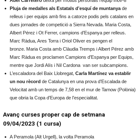
Abel Carretero
deixa per motius personals l’equip Inov-8
Pluja de medalles als Estatals d’esquí de muntanya
de
relleus i per equips amb fins a catorze podis pels catalans en
dues jornades de competició a Sierra Nevada. Maria Costa,
Albert Pérez i Ot Ferrer, campions d’Espanya per relleus.
Marc Ràdua, Ares Torra i Oriol Oliver es pengen el
bronze. Maria Costa amb Clàudia Tremps i Albert Pérez amb
Marc Ràdua es proclamen Campions d’Espanya per Equips,
mentre que Jordi Alís i Nil Cardona van ser subcampions.
L’escaladora del Baix Llobregat,
Carla Martínez va establir
un nou rècord
de Catalunya en una prova d’Escalada de
Velocitat amb un temps de 7,58 en el mur de Tarnow (Polònia)
que obria la Copa d’Europa de l’especialitat.
Avanç curses proper cap de setmana
09/04/2023 (1 cursa)
A Peramola (Alt Urgell), la volta Peramola