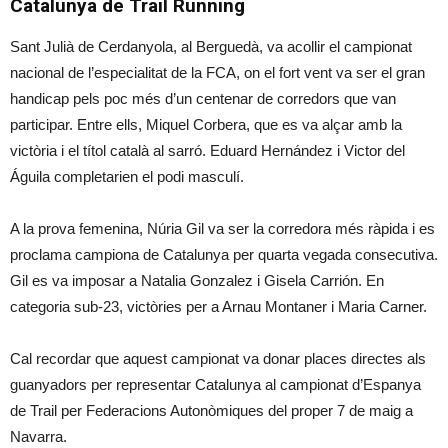
Catalunya de Trail Running
Sant Julià de Cerdanyola, al Berguedà, va acollir el campionat
nacional de l’especialitat de la FCA, on el fort vent va ser el gran
handicap pels poc més d’un centenar de corredors que van
participar. Entre ells, Miquel Corbera, que es va alçar amb la
victòria i el títol català al sarró. Eduard Hernández i Victor del
Águila completarien el podi masculí.
A la prova femenina, Núria Gil va ser la corredora més ràpida i es
proclama campiona de Catalunya per quarta vegada consecutiva.
Gil es va imposar a Natalia Gonzalez i Gisela Carrión. En
categoria sub-23, victòries per a Arnau Montaner i Maria Carner.
Cal recordar que aquest campionat va donar places directes als
guanyadors per representar Catalunya al campionat d’Espanya
de Trail per Federacions Autonòmiques del proper 7 de maig a
Navarra.