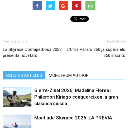
Previous article
Next article
La Skyrace Comapedrosa 2023
L’Ultra Pallars 360 ja supera els
presenta novetats
350 inscrits
RELATED ARTICLES
MORE FROM AUTHOR
Sierre-Zinal 2026: Madalina Florea i
Philemon Kiriago conquereixen la gran
clàssica suïssa
Montlude Skyrace 2026: LA PRÈVIA