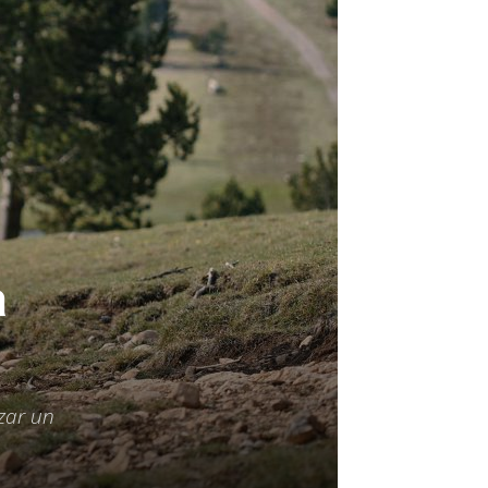
a
zar un