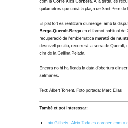
com la
Corre Xics Corbera
. A la tarda, es rec
quilòmetres que unirà la plaça de Sant Pere de B
El plat fort es realitzarà diumenge, amb la disput
Berga-Queralt-Berga
en el format habitual de 2
recuperació de l’emblemàtica
marató de munt
desnivell positiu, recorrerà la serra de Queralt,
cim de la Gallina Pelada.
Encara no hi ha fixada la data d’obertura d’insc
setmanes.
Text: Albert Torrent. Foto portada: Marc Elias
També et pot interessar:
Laia Gilibets i Aleix Toda es coronen com a 