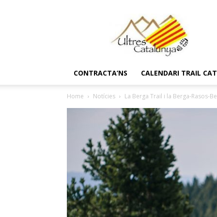
Ultres
Catalunya
CONTRACTA’NS
CALENDARI TRAIL CA
Home
Notícies
La Berga Trail i la Berga-Rasos-B