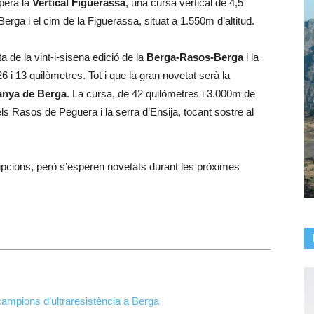
upera la
Vertical Figuerassa
, una cursa vertical de 4,5
erga i el cim de la Figuerassa, situat a 1.550m d’altitud.
a de la vint-i-sisena edició de la
Berga-Rasos-Berga
i la
6 i 13 quilòmetres. Tot i que la gran novetat serà la
anya de Berga
. La cursa, de 42 quilòmetres i 3.000m de
 els Rasos de Peguera i la serra d’Ensija, tocant sostre al
ripcions, però s’esperen novetats durant les pròximes
campions d’ultraresistència a Berga