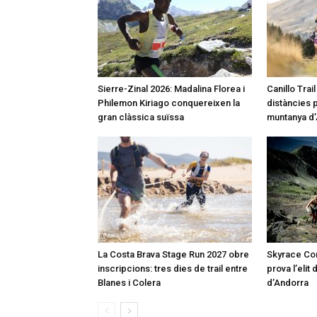
Sierre-Zinal 2026: Madalina Florea i
Canillo Trai
Philemon Kiriago conquereixen la
distàncies p
gran clàssica suïssa
muntanya d
La Costa Brava Stage Run 2027 obre
Skyrace Co
inscripcions: tres dies de trail entre
prova l’elit 
Blanes i Colera
d’Andorra