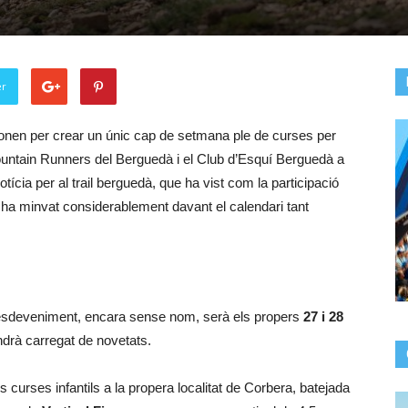
er
onen per crear un únic cap de setmana ple de curses per
ountain Runners del Berguedà i el Club d’Esquí Berguedà a
ícia per al trail berguedà, que ha vist com la participació
ha minvat considerablement davant el calendari tant
 l’esdeveniment, encara sense nom, serà els propers
27 i 28
ndrà carregat de novetats.
 curses infantils a la propera localitat de Corbera, batejada