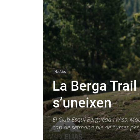
Notícies
La Berga Trail
s’uneixen
El Club Esquí Berguedà i l'Ass. M
cap de setmana ple de curses per m