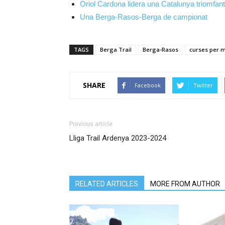
Oriol Cardona lidera una Catalunya triomfan
Una Berga-Rasos-Berga de campionat
TAGS
Berga Trail
Berga-Rasos
curses per 
SHARE
Facebook
Twitter
Previous article
Lliga Trail Ardenya 2023-2024
RELATED ARTICLES
MORE FROM AUTHOR