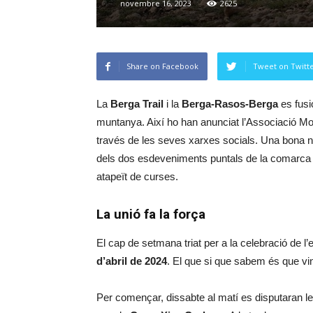
novembre 16, 2023
2625
Share on Facebook
Tweet on Twitt
La
Berga Trail
i la
Berga-Rasos-Berga
es fusi
muntanya. Així ho han anunciat l’Associació M
través de les seves xarxes socials. Una bona not
dels dos esdeveniments puntals de la comarca 
atapeït de curses.
La unió fa la força
El cap de setmana triat per a la celebració de
d’abril de 2024
. El que si que sabem és que vi
Per començar, dissabte al matí es disputaran les