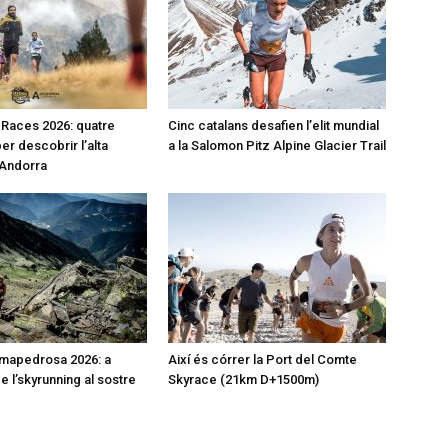
l Races 2026: quatre
Cinc catalans desafien l’elit mundial
er descobrir l’alta
a la Salomon Pitz Alpine Glacier Trail
’Andorra
mapedrosa 2026: a
Així és córrer la Port del Comte
de l’skyrunning al sostre
Skyrace (21km D+1500m)