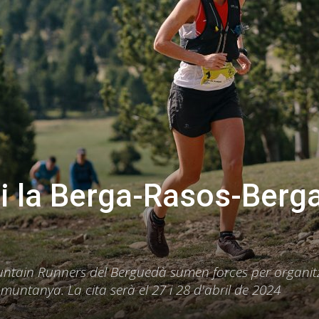
 i la Berga-Rasos-Berg
ountain Runners del Berguedà sumen forces per organit
untanya. La cita serà el 27 i 28 d'abril de 2024