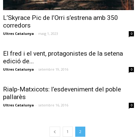
L’Skyrace Pic de l’Orri s’estrena amb 350
corredors
Ultres Catalunya
-
maig 1, 2023
0
El fred i el vent, protagonistes de la setena
edició de...
Ultres Catalunya
-
setembre 19, 2016
0
Rialp-Matxicots: l’esdeveniment del poble
pallarès
Ultres Catalunya
-
setembre 16, 2016
0
1
2