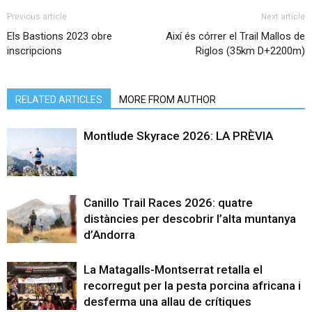
Previous article
Next article
Els Bastions 2023 obre
Així és córrer el Trail Mallos de
inscripcions
Riglos (35km D+2200m)
RELATED ARTICLES
MORE FROM AUTHOR
Montlude Skyrace 2026: LA PRÈVIA
Canillo Trail Races 2026: quatre
distàncies per descobrir l’alta muntanya
d’Andorra
La Matagalls-Montserrat retalla el
recorregut per la pesta porcina africana i
desferma una allau de crítiques