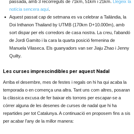
passada, amb 3 recorreguts de 71km, 51km i 21km.
Llegeix la
notícia sencera aquí
.
Aquest passat cap de setmana es va celebrar a Tailàndia, la
Doi Inthanon Thailand by UTMB (170km D+10.000m), amb
sort dispar per els corredors de casa nostra. La creu, l’abandó
de Jordi Gamito i la cara la quarta posició femenina de
Manuela Vilaseca. Els guanyadors van ser Jiaju Zhao i Jenny
Quilty.
Les curses imprescindibles per aquest Nadal
Arriba el desembre, mes de festes i regals on hi ha qui acaba la
temporada o en comença una altra. Tant uns com altres, posaran
la clàssica excusa de fer baixar els torrons per escapar-se a
córrer alguna de les desenes de curses de nadal que hi ha
repartides per tot Catalunya. A continuació en proposem fins a sis
per acabar l’any de la millor manera: