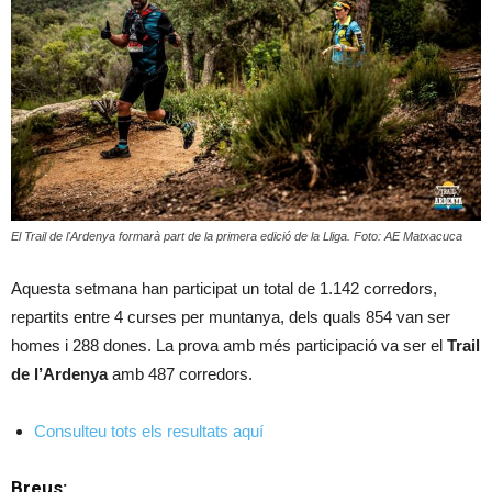
El Trail de l'Ardenya formarà part de la primera edició de la Lliga. Foto: AE Matxacuca
Aquesta setmana han participat un total de 1.142 corredors,
repartits entre 4 curses per muntanya, dels quals 854 van ser
homes i 288 dones. La prova amb més participació va ser el
Trail
de l’Ardenya
amb 487 corredors.
Consulteu tots els resultats aquí
Breus: