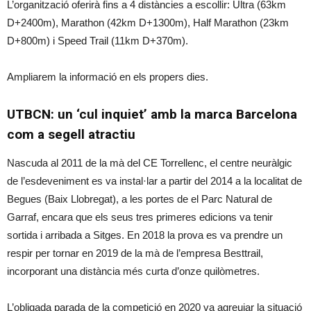
L’organització oferirà fins a 4 distàncies a escollir: Ultra (63km
D+2400m), Marathon (42km D+1300m), Half Marathon (23km
D+800m) i Speed Trail (11km D+370m).
Ampliarem la informació en els propers dies.
UTBCN: un ‘cul inquiet’ amb la marca Barcelona
com a segell atractiu
Nascuda al 2011 de la mà del CE Torrellenc, el centre neuràlgic
de l’esdeveniment es va instal·lar a partir del 2014 a la localitat de
Begues (Baix Llobregat), a les portes de el Parc Natural de
Garraf, encara que els seus tres primeres edicions va tenir
sortida i arribada a Sitges. En 2018 la prova es va prendre un
respir per tornar en 2019 de la mà de l’empresa Besttrail,
incorporant una distància més curta d’onze quilòmetres.
L’obligada parada de la competició en 2020 va agreujar la situació