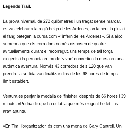
Legends Trail.
La prova hivernal, de 272 quilòmetres i un traçat sense marcar,
es va celebrar a la regió belga de les Ardenes, on la neu, la pluja i
el fang bategen la cursa com «l’infern de les Ardenes». Si a això li
sumem a que els corredors només disposen de quatre
avituallaments durant el recorregut, uns temps de tall força
exigents i la pernocta en mode ‘vivac’ convertien la cursa en una
autèntica aventura. Només 43 corredors dels 120 que van
prendre la sortida van finalitzar dins de les 68 hores de temps
límit establert.
Ventura es penjar la medalla de ‘finisher’ després de 66 hores i 39
minuts. «Podria dir que ha estat la que més exigent he fet fins
ara» apunta.
«En Tim, l’organitzador, és com una mena de Gary Cantrell. Un