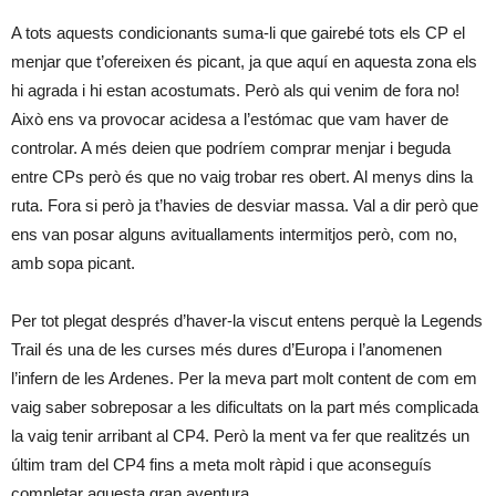
A tots aquests condicionants suma-li que gairebé tots els CP el
menjar que t’ofereixen és picant, ja que aquí en aquesta zona els
hi agrada i hi estan acostumats. Però als qui venim de fora no!
Això ens va provocar acidesa a l’estómac que vam haver de
controlar. A més deien que podríem comprar menjar i beguda
entre CPs però és que no vaig trobar res obert. Al menys dins la
ruta. Fora si però ja t’havies de desviar massa. Val a dir però que
ens van posar alguns avituallaments intermitjos però, com no,
amb sopa picant.
Per tot plegat després d’haver-la viscut entens perquè la Legends
Trail és una de les curses més dures d’Europa i l’anomenen
l’infern de les Ardenes. Per la meva part molt content de com em
vaig saber sobreposar a les dificultats on la part més complicada
la vaig tenir arribant al CP4. Però la ment va fer que realitzés un
últim tram del CP4 fins a meta molt ràpid i que aconseguís
completar aquesta gran aventura.