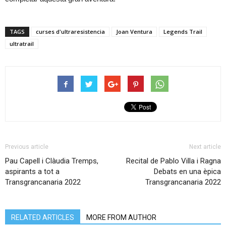
TAGS
curses d'ultraresistencia
Joan Ventura
Legends Trail
ultratrail
Previous article
Next article
Pau Capell i Clàudia Tremps,
Recital de Pablo Villa i Ragna
aspirants a tot a
Debats en una èpica
Transgrancanaria 2022
Transgrancanaria 2022
RELATED ARTICLES
MORE FROM AUTHOR