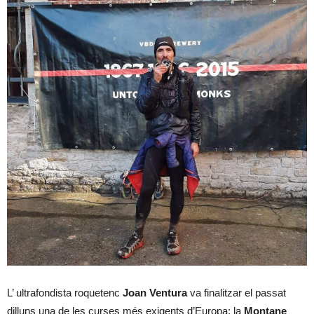
L’ ultrafondista roquetenc
Joan Ventura
va finalitzar el passat
dilluns una de les curses més exigents d’Europa: la
Montane