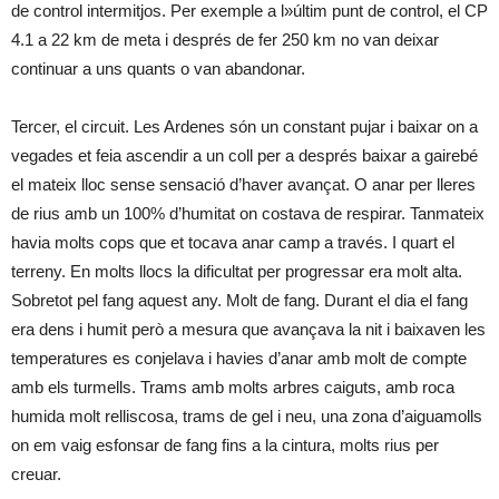
de control intermitjos. Per exemple a l»últim punt de control, el CP
4.1 a 22 km de meta i després de fer 250 km no van deixar
continuar a uns quants o van abandonar.
Tercer, el circuit. Les Ardenes són un constant pujar i baixar on a
vegades et feia ascendir a un coll per a després baixar a gairebé
el mateix lloc sense sensació d’haver avançat. O anar per lleres
de rius amb un 100% d’humitat on costava de respirar. Tanmateix
havia molts cops que et tocava anar camp a través. I quart el
terreny. En molts llocs la dificultat per progressar era molt alta.
Sobretot pel fang aquest any. Molt de fang. Durant el dia el fang
era dens i humit però a mesura que avançava la nit i baixaven les
temperatures es conjelava i havies d’anar amb molt de compte
amb els turmells. Trams amb molts arbres caiguts, amb roca
humida molt relliscosa, trams de gel i neu, una zona d’aiguamolls
on em vaig esfonsar de fang fins a la cintura, molts rius per
creuar.