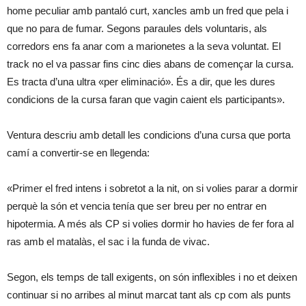
home peculiar amb pantaló curt, xancles amb un fred que pela i
que no para de fumar. Segons paraules dels voluntaris, als
corredors ens fa anar com a marionetes a la seva voluntat. El
track no el va passar fins cinc dies abans de començar la cursa.
Es tracta d’una ultra «per eliminació». És a dir, que les dures
condicions de la cursa faran que vagin caient els participants».
Ventura descriu amb detall les condicions d’una cursa que porta
camí a convertir-se en llegenda:
«Primer el fred intens i sobretot a la nit, on si volies parar a dormir
perquè la són et vencia tenía que ser breu per no entrar en
hipotermia. A més als CP si volies dormir ho havies de fer fora al
ras amb el matalàs, el sac i la funda de vivac.
Segon, els temps de tall exigents, on són inflexibles i no et deixen
continuar si no arribes al minut marcat tant als cp com als punts