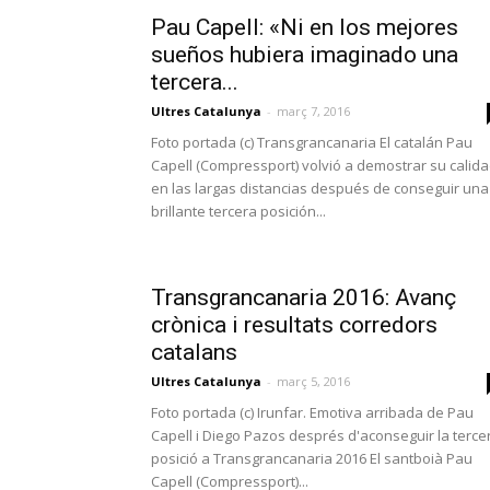
Pau Capell: «Ni en los mejores
sueños hubiera imaginado una
tercera...
Ultres Catalunya
-
març 7, 2016
Foto portada (c) Transgrancanaria El catalán Pau
Capell (Compressport) volvió a demostrar su calid
en las largas distancias después de conseguir una
brillante tercera posición...
Transgrancanaria 2016: Avanç
crònica i resultats corredors
catalans
Ultres Catalunya
-
març 5, 2016
Foto portada (c) Irunfar. Emotiva arribada de Pau
Capell i Diego Pazos després d'aconseguir la terce
posició a Transgrancanaria 2016 El santboià Pau
Capell (Compressport)...