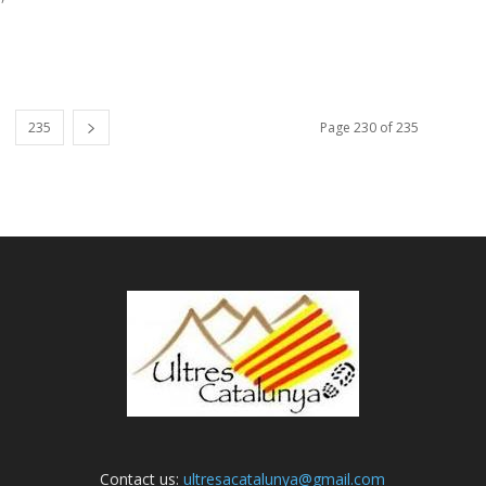
235
Page 230 of 235
Contact us:
ultresacatalunya@gmail.com