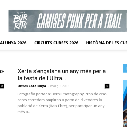
TALUNYA 2026
CIRCUITS CURSES 2026
HISTÒRIA DE LES CU
n»
Xerta s’engalana un any més per a
la festa de l’Ultra...
Ultres Catalunya
-
març 9, 2016
0
0
Fotografia portada: Berni Photography Prop de cinc-
cents corredors ompliran a partir de divendres la
població de Xerta (Baix Ebre), per participar un any
més a...