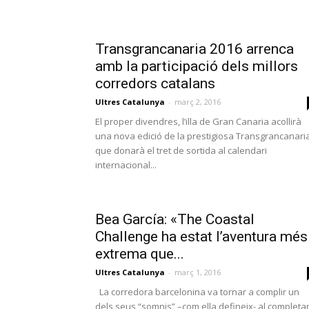
Transgrancanaria 2016 arrenca
amb la participació dels millors
corredors catalans
Ultres Catalunya
-
març 2, 2016
El proper divendres, l’illa de Gran Canaria acollirà
una nova edició de la prestigiosa Transgrancanaria
que donarà el tret de sortida al calendari
internacional...
Bea García: «The Coastal
Challenge ha estat l’aventura més
extrema que...
Ultres Catalunya
-
març 1, 2016
La corredora barcelonina va tornar a complir un
dels seus “somnis” –com ella defineix- al completar