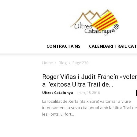
Ultres
Catalunya
CONTRACTA’NS
CALENDARI TRAIL CA
Home
Blog
Page 230
Roger Viñas i Judit Francín «vole
a l’exitosa Ultra Trail de...
Ultres Catalunya
-
març 15, 2016
La localitat de Xerta (Baix Ebre) va tornar a viure
intensament la seva cita anual amb la Ultra Trail de
les Fonts. El fort...