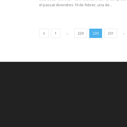
el passat divendres 19 de febrer, una de...
...
...
1
229
230
231