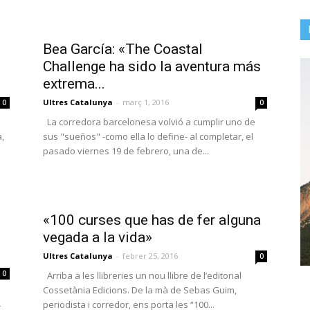
Bea García: «The Coastal
Challenge ha sido la aventura más
extrema...
Ultres Catalunya
-
març 1, 2016
0
0
La corredora barcelonesa volvió a cumplir uno de
,
sus "sueños" -como ella lo define- al completar, el
pasado viernes 19 de febrero, una de...
«100 curses que has de fer alguna
vegada a la vida»
Ultres Catalunya
-
febrer 25, 2016
0
0
Arriba a les llibreries un nou llibre de l’editorial
Cossetània Edicions. De la mà de Sebas Guim,
periodista i corredor, ens porta les “100...
,