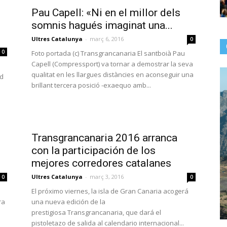
Pau Capell: «Ni en el millor dels
somnis hagués imaginat una...
Ultres Catalunya
-
març 6, 2016
0
0
Foto portada (c) Transgrancanaria El santboià Pau
Capell (Compressport) va tornar a demostrar la seva
qualitat en les llargues distàncies en aconseguir una
ad
brillant tercera posició -exaequo amb...
Transgrancanaria 2016 arranca
con la participación de los
mejores corredores catalanes
Ultres Catalunya
-
març 3, 2016
0
0
El próximo viernes, la isla de Gran Canaria acogerá
ra
una nueva edición de la
prestigiosa Transgrancanaria, que dará el
pistoletazo de salida al calendario internacional...